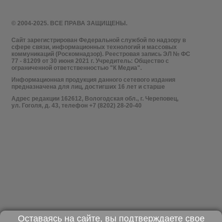
© 2004-2025. ВСЕ ПРАВА ЗАЩИЩЕНЫ.
Сайт зарегистрирован Федеральной службой по надзору в
сфере связи, информационных технологий и массовых
коммуникаций (Роскомнадзор). Реестровая запись ЭЛ № ФС
77 - 81209 от 30 июня 2021 г. Учредитель: Общество с
ограниченной ответственностью "К Медиа".
Информационная продукция данного сетевого издания
предназначена для лиц, достигших 16 лет и старше
Адрес редакции 162612, Вологодская обл., г. Череповец,
ул. Гоголя, д. 43, телефон +7 (8202) 28-20-40
Оставаясь на сайте, вы подтверждаете свое