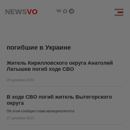
NEWS
NEWS
VO
VO
погибшие в Украине
Житель Кирилловского округа Анатолий
Латышев погиб ходе СВО
29 декабря 2023
В ходе СВО погиб житель Вытегорского
округа
Об этом сообщил глава муниципалитета
27 декабря 2023