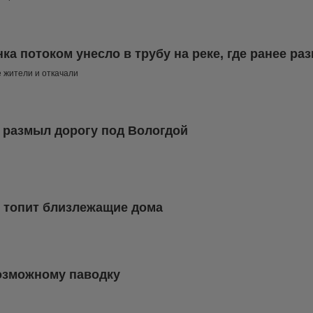
ка потоком унесло в трубу на реке, где ранее ра
 жители и откачали
размыл дорогу под Вологдой
е топит близлежащие дома
озможному паводку