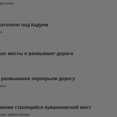
ды в реке
 затопило под Кадуем
ух
ушат мосты и размывают дороги
а размывания перекрыли дорогу
ассе
жения строящийся кувшиновский мост
будет демонтирован