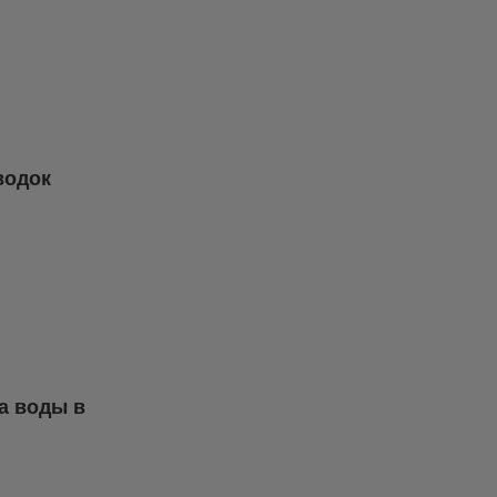
водок
ка воды в