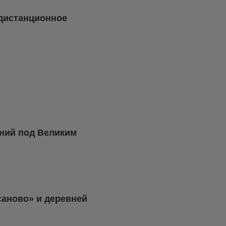
 дистанционное
ений под Великим
саново» и деревней