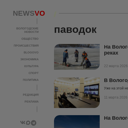
NEWS
NEWS
VO
VO
паводок
ВОЛОГОДСКИЕ
ВОЛОГОДСКИЕ
НОВОСТИ
НОВОСТИ
ОБЩЕСТВО
ОБЩЕСТВО
ПРОИСШЕСТВИЯ
ПРОИСШЕСТВИЯ
На Волог
реках
BLOGOVO
BLOGOVO
ЭКОНОМИКА
ЭКОНОМИКА
22 марта 2026
КУЛЬТУРА
КУЛЬТУРА
СПОРТ
СПОРТ
В Волого
ПОЛИТИКА
ПОЛИТИКА
Уже на этой н
РЕДАКЦИЯ
РЕДАКЦИЯ
11 марта 2026
РЕКЛАМА
РЕКЛАМА
На Волог