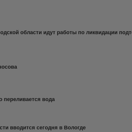
годской области идут работы по ликвидации под
оносова
о переливается вода
ти вводится сегодня в Вологде