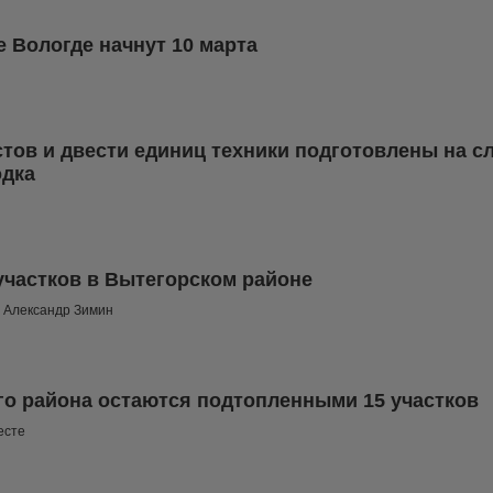
е Вологде начнут 10 марта
тов и двести единиц техники подготовлены на с
одка
участков в Вытегорском районе
а Александр Зимин
го района остаются подтопленными 15 участков
есте