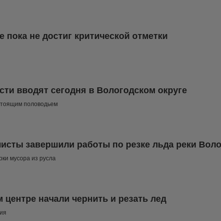
е пока не достиг критической отметки
ти вводят сегодня в Вологодском округе
дстоящим половодьем
исты завершили работы по резке льда реки Воло
рки мусора из русла
м центре начали чернить и резать лед
тия