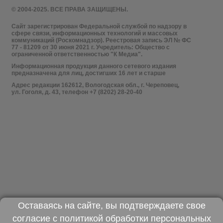
© 2004-2025. ВСЕ ПРАВА ЗАЩИЩЕНЫ.
Сайт зарегистрирован Федеральной службой по надзору в
сфере связи, информационных технологий и массовых
коммуникаций (Роскомнадзор). Реестровая запись ЭЛ № ФС
77 - 81209 от 30 июня 2021 г. Учредитель: Общество с
ограниченной ответственностью "К Медиа".
Информационная продукция данного сетевого издания
предназначена для лиц, достигших 16 лет и старше
Адрес редакции 162612, Вологодская обл., г. Череповец,
ул. Гоголя, д. 43, телефон +7 (8202) 28-20-40
Оставаясь на сайте, вы подтверждаете свое
согласие с
политикой обработки персональных