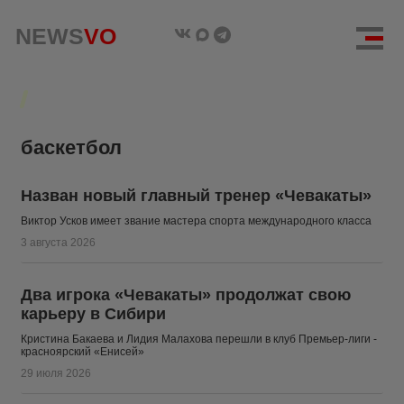
NEWS
NEWS
VO
VO
баскетбол
Назван новый главный тренер «Чевакаты»
Виктор Усков имеет звание мастера спорта международного класса
3 августа 2026
Два игрока «Чевакаты» продолжат свою
карьеру в Сибири
Кристина Бакаева и Лидия Малахова перешли в клуб Премьер-лиги -
красноярский «Енисей»
29 июля 2026