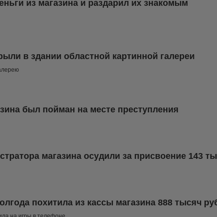
еньги из магазина и раздарил их знакомым
рыли в здании областной картинной галереи
галерею
азина был пойман на месте преступления
стратора магазина осудили за присвоение 143 т
олгода похитила из кассы магазина 888 тысяч ру
тила на игры в телефоне