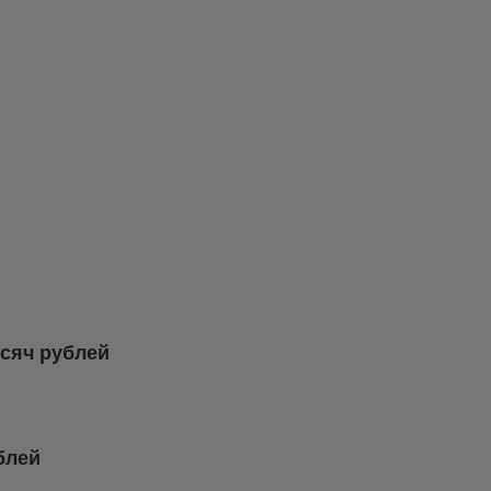
ысяч рублей
блей