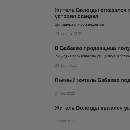
Житель Вологды отказался п
устроил скандал
Его задержали росгвардейцы
20 августа 2022
В Бабаево продавщица полу
Инцидент произошёл на улице Луначарского
26 июля 2022
Пьяный житель Бабаево под
24 мая 2022
Житель Вологды пытался укр
12 мая 2022