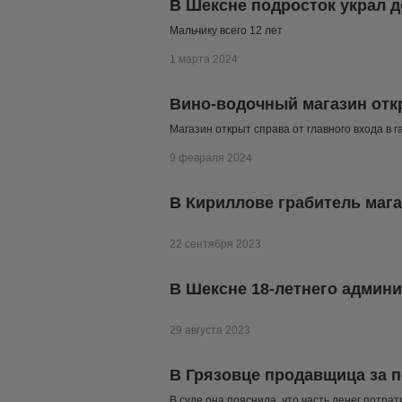
В Шексне подросток украл д
Мальчику всего 12 лет
1 марта 2024
Вино-водочный магазин отк
Магазин открыт справа от главного входа в 
9 февраля 2024
В Кириллове грабитель маг
22 сентября 2023
В Шексне 18-летнего админи
29 августа 2023
В Грязовце продавщица за п
В суде она пояснила, что часть денег потра