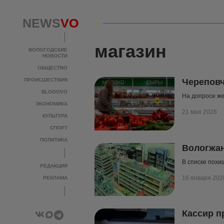
NEWS
NEWS
VO
VO
магазин
ВОЛОГОДСКИЕ
ВОЛОГОДСКИЕ
НОВОСТИ
НОВОСТИ
ОБЩЕСТВО
ОБЩЕСТВО
ПРОИСШЕСТВИЯ
ПРОИСШЕСТВИЯ
Череповч
BLOGOVO
BLOGOVO
На допросе же
ЭКОНОМИКА
ЭКОНОМИКА
21 мая 2026
КУЛЬТУРА
КУЛЬТУРА
СПОРТ
СПОРТ
ПОЛИТИКА
ПОЛИТИКА
Вологжан
В списке похи
РЕДАКЦИЯ
РЕДАКЦИЯ
16 января 202
РЕКЛАМА
РЕКЛАМА
Кассир п