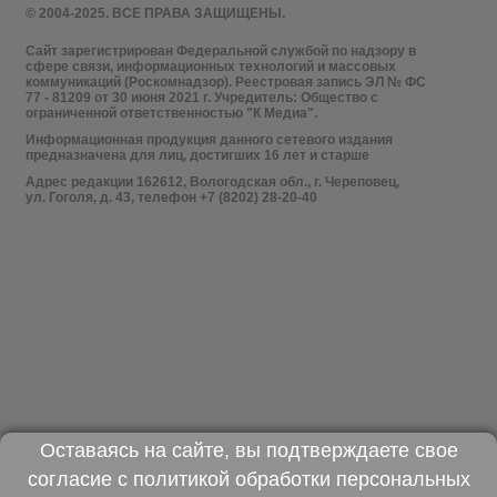
© 2004-2025. ВСЕ ПРАВА ЗАЩИЩЕНЫ.
Сайт зарегистрирован Федеральной службой по надзору в
сфере связи, информационных технологий и массовых
коммуникаций (Роскомнадзор). Реестровая запись ЭЛ № ФС
77 - 81209 от 30 июня 2021 г. Учредитель: Общество с
ограниченной ответственностью "К Медиа".
Информационная продукция данного сетевого издания
предназначена для лиц, достигших 16 лет и старше
Адрес редакции 162612, Вологодская обл., г. Череповец,
ул. Гоголя, д. 43, телефон +7 (8202) 28-20-40
Оставаясь на сайте, вы подтверждаете свое
согласие с
политикой обработки персональных