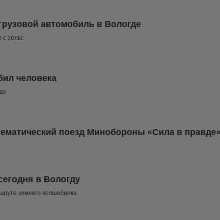
грузовой автомобиль в Вологде
 с рельс
бил человека
ах
 тематический поезд Минобороны «Сила в правде
сегодня в Вологду
ршруте зимнего волшебника