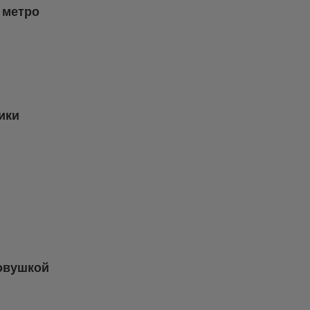
 метро
ики
ковушкой