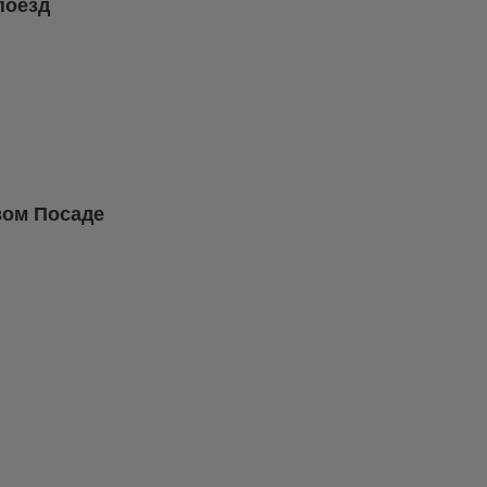
поезд
вом Посаде