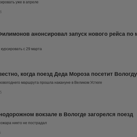
сировать уже в апреле
6
Филимонов анонсировал запуск нового рейса по 
 курсировать с 29 марта
вестно, когда поезд Деда Мороза посетит Вологду
овогоднего маршрута прошла накануне в Великом Устюге
5
нодорожном вокзале в Вологде загорелся поезд
пожара никто не пострадал
5