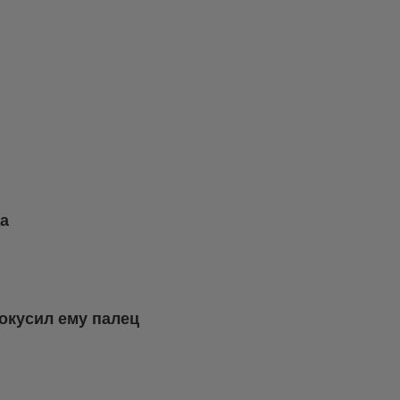
да
окусил ему палец