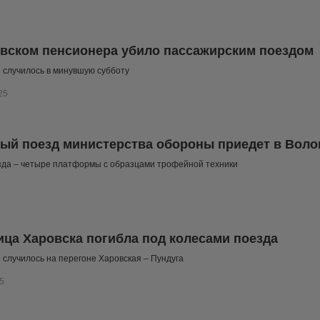
вском пенсионера убило пассажирским поездом
 случилось в минувшую субботу
25
ый поезд министерства обороны приедет в Воло
зда – четыре платформы с образцами трофейной техники
ца Харовска погибла под колесами поезда
случилось на перегоне Харовская – Пундуга
5