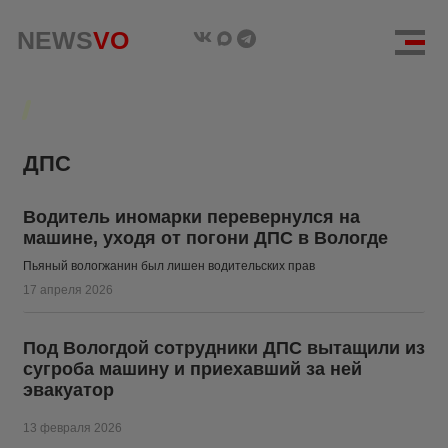
NEWS
NEWS
VO
VO
ДПС
Водитель иномарки перевернулся на
машине, уходя от погони ДПС в Вологде
Пьяный вологжанин был лишен водительских прав
17 апреля 2026
Под Вологдой сотрудники ДПС вытащили из
сугроба машину и приехавший за ней
эвакуатор
13 февраля 2026