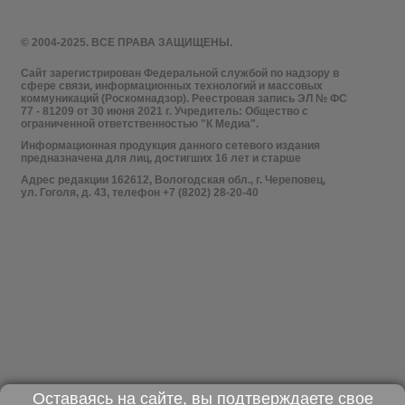
© 2004-2025. ВСЕ ПРАВА ЗАЩИЩЕНЫ.
Сайт зарегистрирован Федеральной службой по надзору в
сфере связи, информационных технологий и массовых
коммуникаций (Роскомнадзор). Реестровая запись ЭЛ № ФС
77 - 81209 от 30 июня 2021 г. Учредитель: Общество с
ограниченной ответственностью "К Медиа".
Информационная продукция данного сетевого издания
предназначена для лиц, достигших 16 лет и старше
Адрес редакции 162612, Вологодская обл., г. Череповец,
ул. Гоголя, д. 43, телефон +7 (8202) 28-20-40
Оставаясь на сайте, вы подтверждаете свое