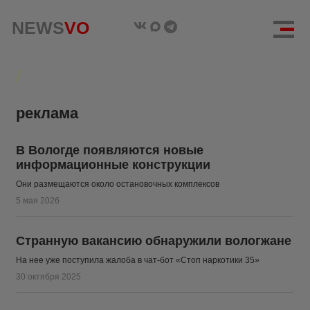
NEWS
NEWS
VO
VO
реклама
В Вологде появляются новые
информационные конструкции
Они размещаются около остановочных комплексов
5 мая 2026
Странную вакансию обнаружили вологжане
На нее уже поступила жалоба в чат-бот «Стоп наркотики 35»
30 октября 2025