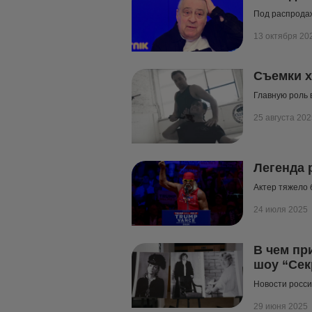
Под распрода
13 октября 20
Съемки х
Главную роль 
25 августа 202
Легенда 
Актер тяжело 
24 июля 2025
В чем пр
шоу “Сек
Новости росси
29 июня 2025