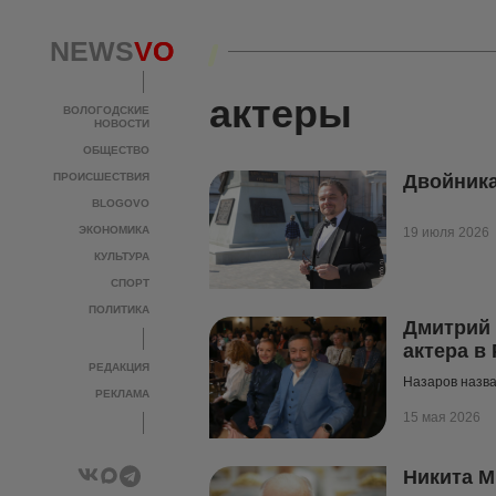
NEWS
NEWS
VO
VO
актеры
ВОЛОГОДСКИЕ
ВОЛОГОДСКИЕ
НОВОСТИ
НОВОСТИ
ОБЩЕСТВО
ОБЩЕСТВО
ПРОИСШЕСТВИЯ
ПРОИСШЕСТВИЯ
Двойника
BLOGOVO
BLOGOVO
ЭКОНОМИКА
ЭКОНОМИКА
19 июля 2026
КУЛЬТУРА
КУЛЬТУРА
СПОРТ
СПОРТ
ПОЛИТИКА
ПОЛИТИКА
Дмитрий 
актера в
РЕДАКЦИЯ
РЕДАКЦИЯ
Назаров назва
РЕКЛАМА
РЕКЛАМА
15 мая 2026
Никита М