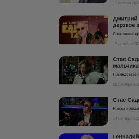
12 января 202
Дмитрий 
дерзкое 
Состоялась пр
17 декабря 20
Стас Сад
мальчика
Последовател
28 октября 20
Стас Сад
Новости росси
14 октября 20
Геннадий