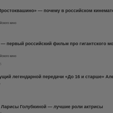
ростоквашино» — почему в российском кинемат
йского кино
 — первый российский фильм про гигантского мон
йского кино
5
ущий легендарной передачи «До 16 и старше» Ал
е
 Ларисы Голубкиной — лучшие роли актрисы