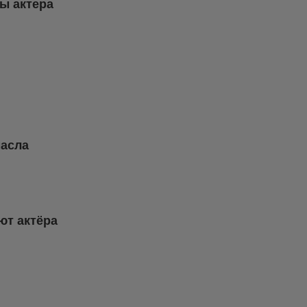
ы актера
масла
ют актёра