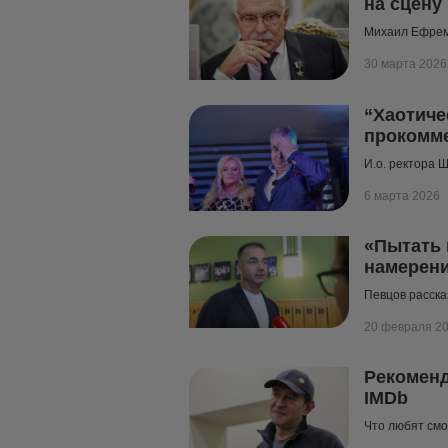
на сцену
Михаил Ефрем
30 марта 2026
“Хаотиче
прокомме
И.о. ректора 
6 марта 2026
«Пытать 
намерени
Певцов расска
20 февраля 2
Рекоменд
IMDb
Что любят смо