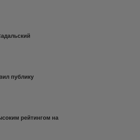
Садальский
вил публику
ысоким рейтингом на