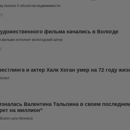
жу попало 5 объектов недвижимости
25
удожественного фильма начались в Вологде
в фильме исполнит вологодский актер
5
рестлинга и актер Халк Хоган умер на 72 году жиз
болел
изналась Валентина Талызина в своем последне
рет на миллион”
йского шоу-бизнеса