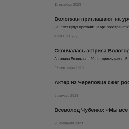
11 октября 2023
Вологжан приглашают на уро
Занятия будут проходить в арт-пространств
4 октября 2023
Скончалась актриса Волого
Ангелина Евгеньевна 20 лет прослужила в В
25 сентября 2023
Актер из Череповца сжег ро
9 августа 2023
Всеволод Чубенко: «Мы все 
20 февраля 2023