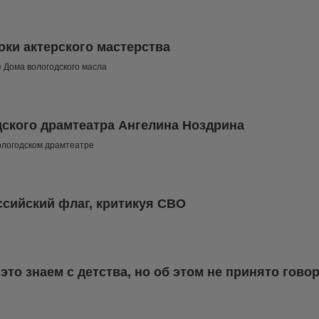
ки актерского мастерства
е Дома вологодского масла
дского драмтеатра Ангелина Ноздрина
ологодском драмтеатре
ссийский флаг, критикуя СВО
это знаем с детства, но об этом не принято гово