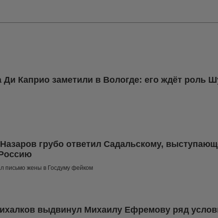
 Ди Каприо заметили в Вологде: его ждёт роль 
Hазаров грубо ответил Садальскому, выступающ
 Россию
л письмо жены в Госдуму фейком
ихалков выдвинул Михаилу Ефремову ряд услов