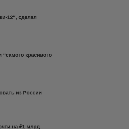
и-12″, сделал
и “самого красивого
овать из России
очти на ₽1 млрд