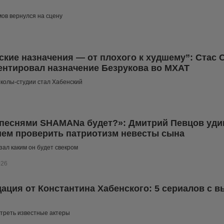
ов вернулся на сцену
ские назначения — от плохого к худшему”: Стас 
нтировал назначение Безрукова во МХАТ
Школы-студии стал Хабенский
песнями SHAMANа будет?»: Дмитрий Певцов уди
ем проверить патриотизм невесты сына
зал каким он будет свекром
026
ация от Константина Хабенского: 5 сериалов с в
треть известные актеры