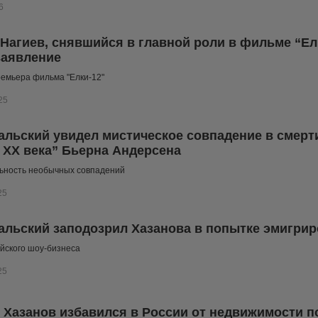
6
Нагиев, снявшийся в главной роли в фильме “Елк
заявление
емьера фильма "Елки-12"
25
альский увидел мистическое совпадение в смерт
 XX века” Бьерна Андерсена
ьность необычных совпадений
25
альский заподозрил Хазанова в попытке эмигрир
йского шоу-бизнеса
25
 Хазанов избавился в России от недвижимости п