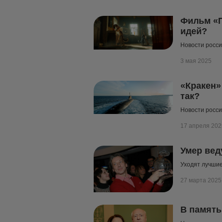
Фильм «П
идей?
Новости росси
3 мая 2025
«Кракен»
так?
Новости росси
17 апреля 202
Умер вед
Уходят лучши
27 марта 2025
В память