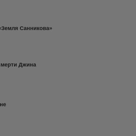
 «Земля Санникова»
смерти Джина
не