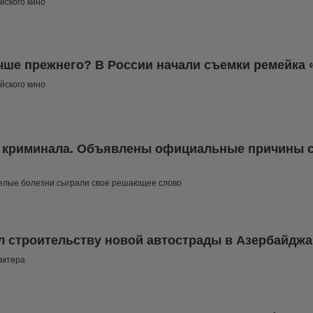
йского кино
чше прежнего? В России начали съемки ремейка
йского кино
 криминала. Объявлены официальные причины 
желые болезни сыграли свое решающее слово
 строительству новой автострады в Азербайджа
актера