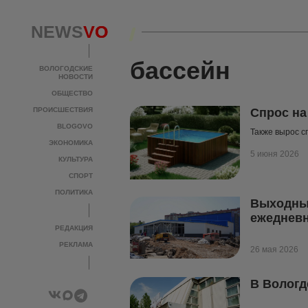
NEWS
NEWS
VO
VO
бассейн
ВОЛОГОДСКИЕ
ВОЛОГОДСКИЕ
НОВОСТИ
НОВОСТИ
ОБЩЕСТВО
ОБЩЕСТВО
ПРОИСШЕСТВИЯ
ПРОИСШЕСТВИЯ
Спрос на
BLOGOVO
BLOGOVO
Также вырос с
ЭКОНОМИКА
ЭКОНОМИКА
5 июня 2026
КУЛЬТУРА
КУЛЬТУРА
СПОРТ
СПОРТ
ПОЛИТИКА
ПОЛИТИКА
Выходных
ежеднев
РЕДАКЦИЯ
РЕДАКЦИЯ
РЕКЛАМА
РЕКЛАМА
26 мая 2026
В Вологд