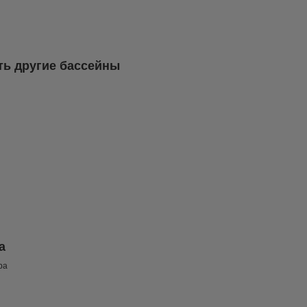
ть другие бассейны
а
ра