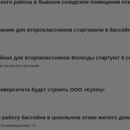
ского района в бывшем складском помещении от
ванию для второклассников стартовали в бассей
йнах для второклассников Вологды стартуют 6 с
в том числе и частными
ниверситета будет строить ООО «Купец»
 работу бассейна в цокольном этаже жилого дом
е Благовещенской, 74