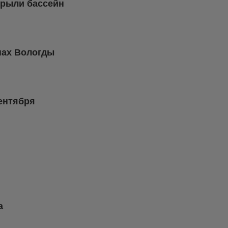
крыли бассейн
нах Вологды
ентября
а