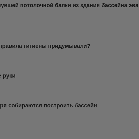
нувшей потолочной балки из здания бассейна эв
 правила гигиены придумывали?
е руки
ыря собираются построить бассейн