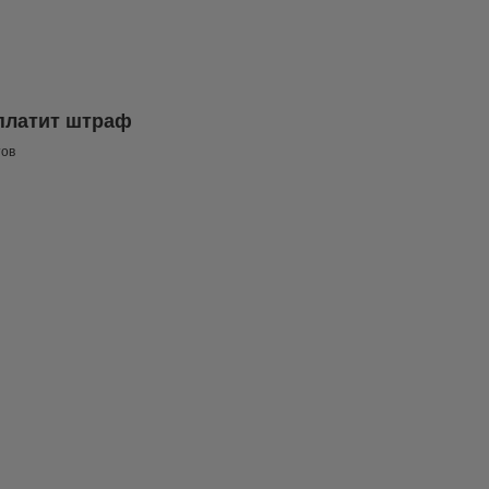
платит штраф
тов