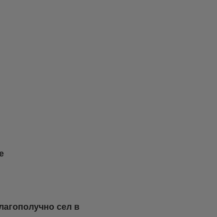
е
лагополучно сел в