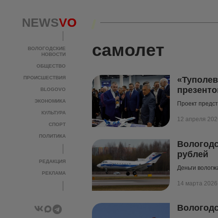
NEWS
NEWS
VO
VO
самолет
ВОЛОГОДСКИЕ
ВОЛОГОДСКИЕ
НОВОСТИ
НОВОСТИ
ОБЩЕСТВО
ОБЩЕСТВО
ПРОИСШЕСТВИЯ
ПРОИСШЕСТВИЯ
«Туполев
презенто
BLOGOVO
BLOGOVO
ЭКОНОМИКА
ЭКОНОМИКА
Проект предст
КУЛЬТУРА
КУЛЬТУРА
12 апреля 202
СПОРТ
СПОРТ
ПОЛИТИКА
ПОЛИТИКА
Вологодс
рублей
РЕДАКЦИЯ
РЕДАКЦИЯ
Деньги вологж
РЕКЛАМА
РЕКЛАМА
14 марта 2026
Вологодс