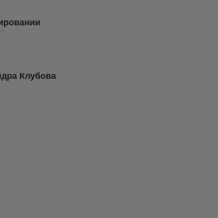
нировании
ндра Клубова