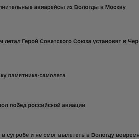
олнительные авиарейсы из Вологды в Москву
м летал Герой Советского Союза установят в Че
вку памятника-самолета
вол побед российской авиации
 в сугробе и не смог вылететь в Вологду воврем