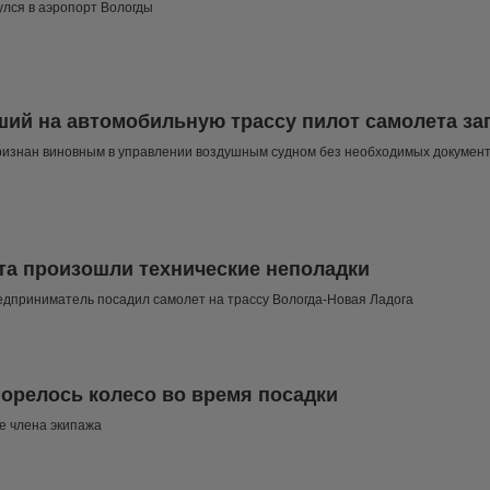
лся в аэропорт Вологды
ий на автомобильную трассу пилот самолета за
ризнан виновным в управлении воздушным судном без необходимых докумен
та произошли технические неполадки
дприниматель посадил самолет на трассу Вологда-Новая Ладога
горелось колесо во время посадки
е члена экипажа