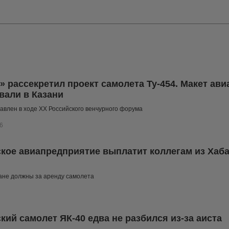
» рассекретил проект самолета Ту-454. Макет ав
вали в Казани
авлен в ходе XX Российского венчурного форума
6
кое авиапредприятие выплатит коллегам из Хаба
ане должны за аренду самолета
кий самолет ЯК-40 едва не разбился из-за аиста