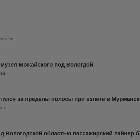
ивости...
-музея Можайского под Вологдой
лей
тился за пределы полосы при взлете в Мурманск
теть
ад Вологодской областью пассажирский лайнер б