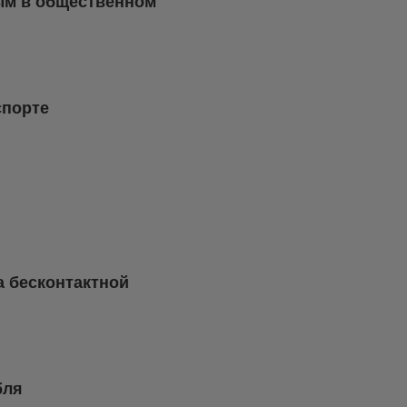
ным в общественном
спорте
а бесконтактной
бля