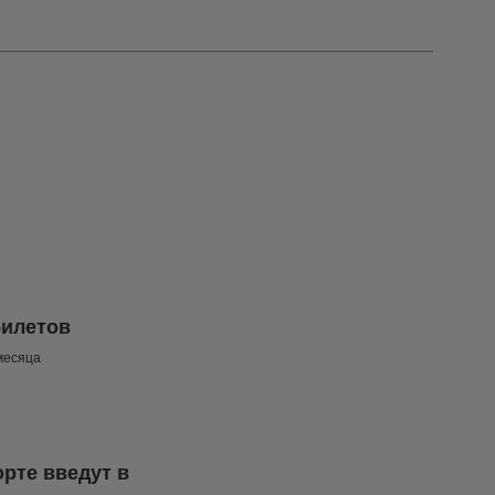
билетов
месяца
рте введут в