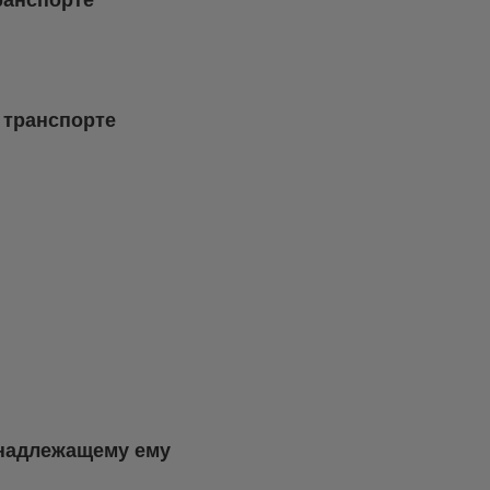
ранспорте
 транспорте
инадлежащему ему