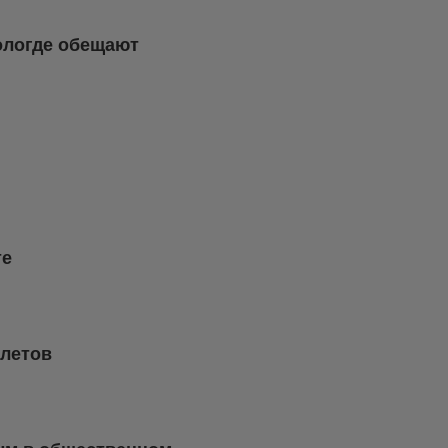
Вологде обещают
те
слетов