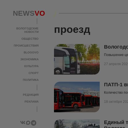
NEWS
NEWS
VO
VO
проезд
ВОЛОГОДСКИЕ
ВОЛОГОДСКИЕ
НОВОСТИ
НОВОСТИ
ОБЩЕСТВО
ОБЩЕСТВО
ПРОИСШЕСТВИЯ
ПРОИСШЕСТВИЯ
Вологодс
BLOGOVO
BLOGOVO
Повышение це
ЭКОНОМИКА
ЭКОНОМИКА
27 апреля 202
КУЛЬТУРА
КУЛЬТУРА
СПОРТ
СПОРТ
ПОЛИТИКА
ПОЛИТИКА
ПАТП-1 в
Количество по
РЕДАКЦИЯ
РЕДАКЦИЯ
18 октября 20
РЕКЛАМА
РЕКЛАМА
Единый т