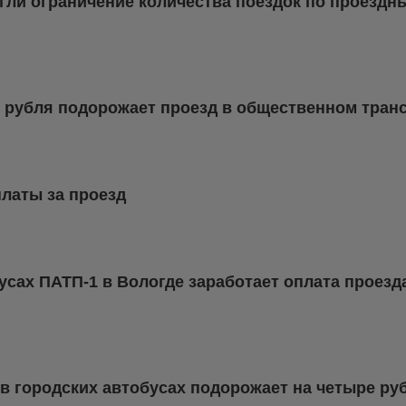
гли ограничение количества поездок по проезд
2 рубля подорожает проезд в общественном тран
латы за проезд
бусах ПАТП-1 в Вологде заработает оплата проезд
д в городских автобусах подорожает на четыре ру