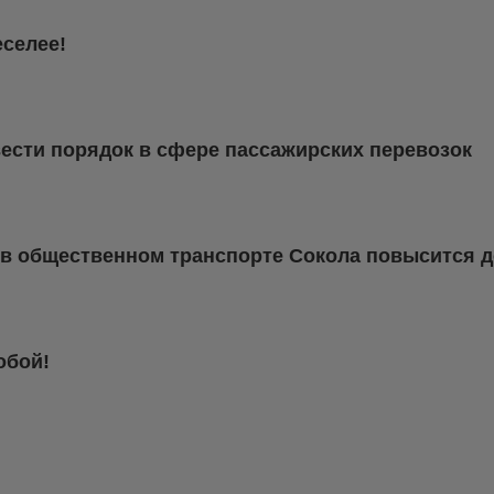
еселее!
вести порядок в сфере пассажирских перевозок
д в общественном транспорте Сокола повысится д
обой!