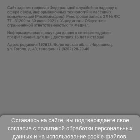
Сайт зарегистрирован Федеральной службой по надзору в
сфере связи, информационных технологий и массовых
коммуникаций (Роскомнадзор). Реестровая запись ЭЛ № ФС
77 - 81209 от 30 июня 2021 г. Учредитель: Общество с
ограниченной ответственностью "К Медиа".
Информационная продукция данного сетевого издания
предназначена для лиц, достигших 16 лет и старше
Адрес редакции 162612, Вологодская обл., г. Череповец,
ул. Гоголя, д. 43, телефон +7 (8202) 28-20-40
Оставаясь на сайте, вы подтверждаете свое
согласие с
политикой обработки персональных
данных
и на использование
cookie-файлов
.