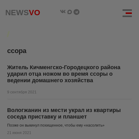
NEWS
NEWS
VO
VO
ссора
Житель Кичменгско-Городецкого района
ударил отца ножом во время ссоры о
ведении домашнего хозяйства
9 сентября 2021
Вологжанин из мести украл из квартиры
соседа приставку и планшет
Позже он выкинул похищенное, чтобы ему «насолить»
21 июня 2021