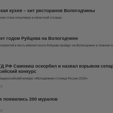
кая кухня – хит ресторанов Вологодчины
ухня стала популярна в областной столице.
нет годом Рубцова на Вологодчине
оприятий в честь юбилея поэта Рубцова пройдут на Вологодчине в течение г
ГД РФ Самокиш оскорбил и назвал взрывом сепа
ийский конкурс
бщероссийский конкурс «Молодёжная столица России-2026»
25
е появились 200 муралов
25