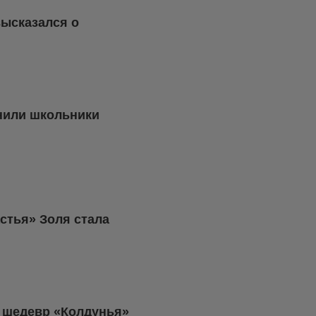
высказался о
нили школьники
стья» Золя стала
й шедевр «Колдунья»