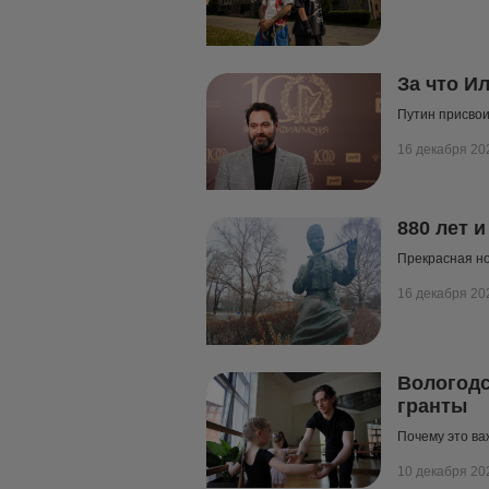
За что И
Путин присвои
16 декабря 20
880 лет 
Прекрасная но
16 декабря 20
Вологодс
гранты
Почему это ва
10 декабря 20