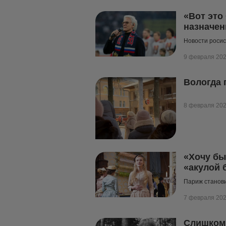
«Вот это
назначен
Новости росис
9 февраля 20
Вологда 
8 февраля 20
«Хочу бы
«акулой 
Париж станов
7 февраля 20
Слишком 