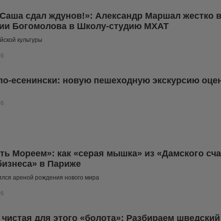
 Саша сдал ждунов!»: Александр Маршал жестко 
ии Богомолова в Школу-студию МХАТ
йской культуры
26
по-есенински: новую пешеходную экскурсию оце
26
ть Мореем»: как «серая мышка» из «Дамского сча
бизнеса» в Париже
ился ареной рождения нового мира
26
чистая для этого «болота»: Разбираем шведски