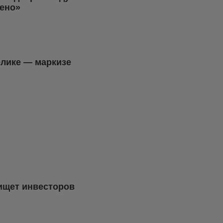
жено»
лике — маркизе
ищет инвесторов