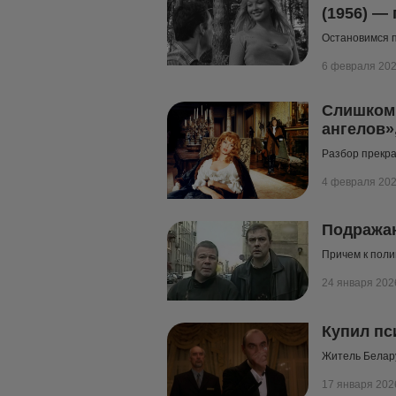
(1956) —
Остановимся 
6 февраля 20
Слишком 
ангелов»
Разбор прекра
4 февраля 20
Подражан
Причем к поли
24 января 202
Купил пс
Житель Белару
17 января 202