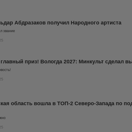
льдар Абдразаков получил Народного артиста
л звание
25
и главный приз! Вологда 2027: Минкульт сделал в
вость!
25
кая область вошла в ТОП-2 Северо-Запада по под
жно
25