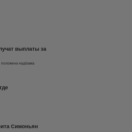
лучат выплаты за
» положена надбавка
где
арита Симоньян