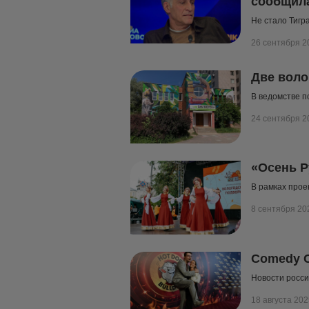
сообщила
Не стало Тигр
26 сентября 2
Две воло
В ведомстве п
24 сентября 2
«Осень Р
В рамках прое
8 сентября 20
Comedy C
Новости росси
18 августа 202