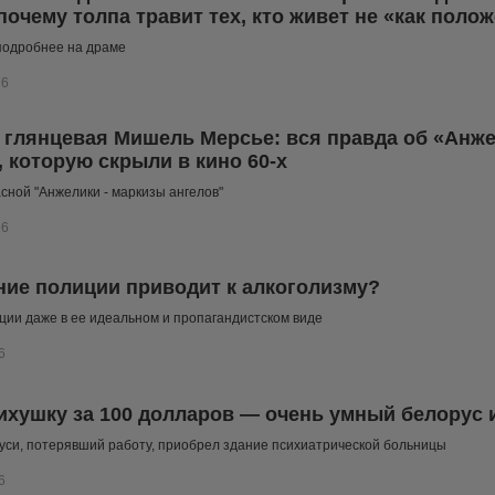
 почему толпа травит тех, кто живет не «как поло
подробнее на драме
26
глянцевая Мишель Мерсье: вся правда об «Анже
, которую скрыли в кино 60-х
сной "Анжелики - маркизы ангелов"
26
ие полиции приводит к алкоголизму?
ции даже в ее идеальном и пропагандистском виде
6
ихушку за 100 долларов — очень умный белорус 
си, потерявший работу, приобрел здание психиатрической больницы
6