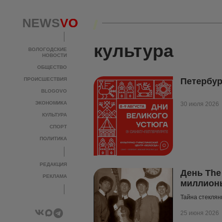
NEWS
NEWS
VO
VO
культура
ВОЛОГОДСКИЕ
ВОЛОГОДСКИЕ
НОВОСТИ
НОВОСТИ
ОБЩЕСТВО
ОБЩЕСТВО
ПРОИСШЕСТВИЯ
ПРОИСШЕСТВИЯ
Петербур
BLOGOVO
BLOGOVO
ЭКОНОМИКА
ЭКОНОМИКА
30 июля 2026
КУЛЬТУРА
КУЛЬТУРА
СПОРТ
СПОРТ
ПОЛИТИКА
ПОЛИТИКА
РЕДАКЦИЯ
РЕДАКЦИЯ
День The
РЕКЛАМА
РЕКЛАМА
миллион
Тайна стеклян
25 июня 2026