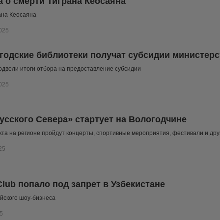
 о смерти Тиграна Кеосаяна
ана Кеосаяна
025
годские библиотеки получат субсидии министерс
одвели итоги отбора на предоставление субсидии
025
усского Севера» стартует на Вологодчине
кта на регионе пройдут концерты, спортивные мероприятия, фестивали и др
25
lub попало под запрет в Узбекистане
йского шоу-бизнеса
5