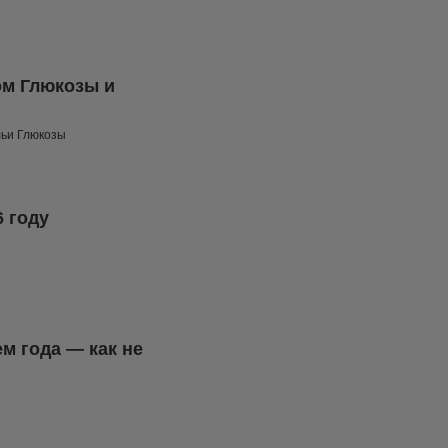
ом Глюкозы и
льи Глюкозы
6 году
м года — как не