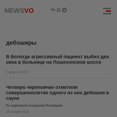
NEWS
NEWS
VO
VO
дебоширы
В Вологде агрессивный пациент выбил два
окна в больнице на Пошехонском шоссе
5 августа 2022
Четверо череповчан отметили
совершеннолетие одного из них дебошем в
сауне
Их задержали сотрудники Росгвардии
26 января 2022