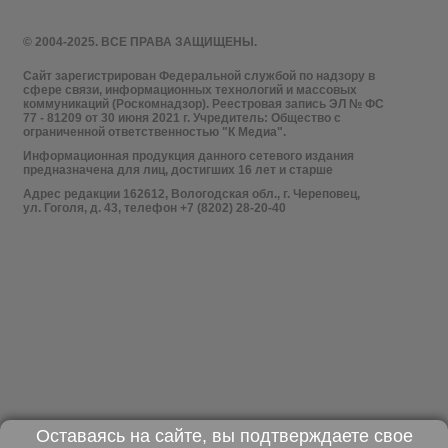
© 2004-2025. ВСЕ ПРАВА ЗАЩИЩЕНЫ.
Сайт зарегистрирован Федеральной службой по надзору в
сфере связи, информационных технологий и массовых
коммуникаций (Роскомнадзор). Реестровая запись ЭЛ № ФС
77 - 81209 от 30 июня 2021 г. Учредитель: Общество с
ограниченной ответственностью "К Медиа".
Информационная продукция данного сетевого издания
предназначена для лиц, достигших 16 лет и старше
Адрес редакции 162612, Вологодская обл., г. Череповец,
ул. Гоголя, д. 43, телефон +7 (8202) 28-20-40
Оставаясь на сайте, вы подтверждаете свое