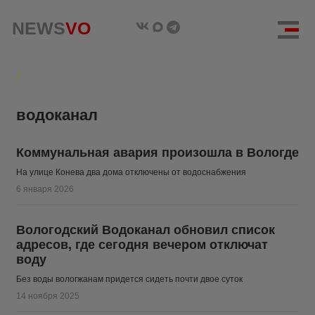
NEWS
NEWS
VO
VO
водоканал
Коммунальная авария произошла в Вологде
На улице Конева два дома отключены от водоснабжения
6 января 2026
Вологодский Водоканал обновил список
адресов, где сегодня вечером отключат
воду
Без воды вологжанам придется сидеть почти двое суток
14 ноября 2025