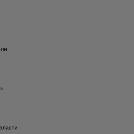
ели
чь
бласти