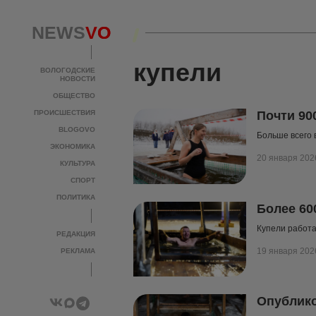
NEWS
NEWS
VO
VO
купели
ВОЛОГОДСКИЕ
ВОЛОГОДСКИЕ
НОВОСТИ
НОВОСТИ
ОБЩЕСТВО
ОБЩЕСТВО
ПРОИСШЕСТВИЯ
ПРОИСШЕСТВИЯ
Почти 90
BLOGOVO
BLOGOVO
Больше всего 
ЭКОНОМИКА
ЭКОНОМИКА
20 января 202
КУЛЬТУРА
КУЛЬТУРА
СПОРТ
СПОРТ
ПОЛИТИКА
ПОЛИТИКА
Более 60
Купели работа
РЕДАКЦИЯ
РЕДАКЦИЯ
19 января 202
РЕКЛАМА
РЕКЛАМА
Опублико