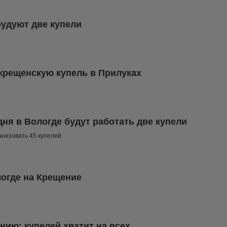
рудуют две купели
 крещенскую купель в Прилуках
ня в Вологде будут работать две купели
ганизовать 45 купелей
логде на Крещение
нию: купелей хватит на всех