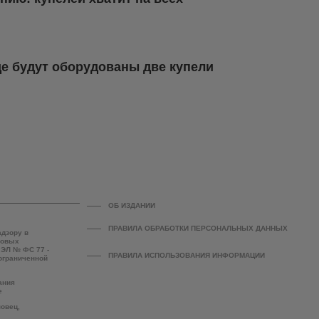
де будут оборудованы две купели
ОБ ИЗДАНИИ
ПРАВИЛА ОБРАБОТКИ ПЕРСОНАЛЬНЫХ ДАННЫХ
адзору в
совых
 ЭЛ № ФС 77 -
ПРАВИЛА ИСПОЛЬЗОВАНИЯ ИНФОРМАЦИИ
 ограниченной
ания
е
повец,