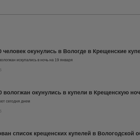
0 человек окунулись в Вологде в Крещенские куп
вологжан искупались в ночь на 19 января
6
0 вологжан окунулись в купели в Крещенскую но
ют сегодня днем
6
ван список крещенских купелей в Вологодской о