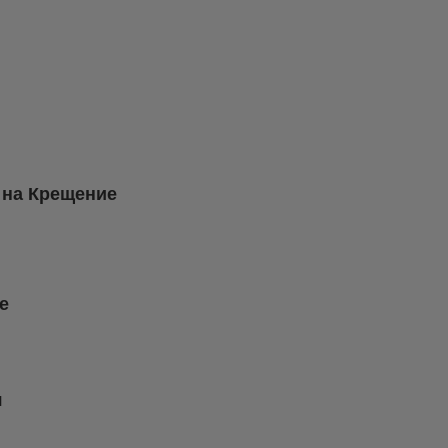
 на Крещение
е
я