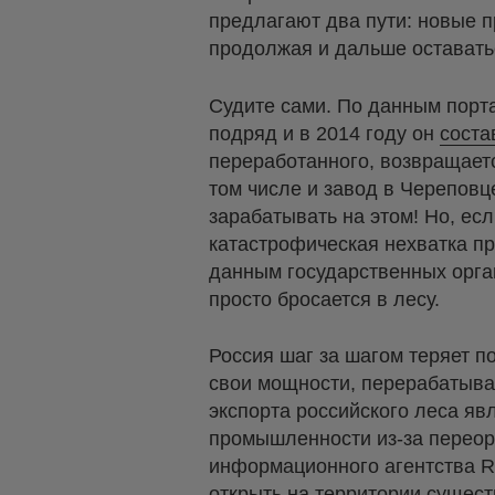
предлагают два пути: новые 
продолжая и дальше остават
Судите сами. По данным порта
подряд и в 2014 году он
соста
переработанного, возвращаетс
том числе и завод в Череповц
зарабатывать на этом! Но, есл
катастрофическая нехватка п
данным государственных орган
просто бросается в лесу.
Россия шаг за шагом теряет п
свои мощности, перерабатыва
экспорта российского леса яв
промышленности из-за переор
информационного агентства 
открыть на территории сущес