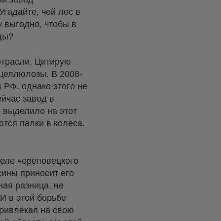
 Угадайте, чей лес в
у выгодно, чтобы в
оды?
трасли. Цитирую
целлюлозы. В 2008-
 РФ, однако этого не
ейчас завод в
 выделило на этот
ются палки в колеса.
деле череповецкого
сины приносит его
ная разница, не
И в этой борьбе
привлекая на свою