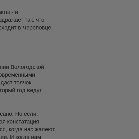
кты - и
дражает так, что
сходит в Череповце,
ении Вологодской
современными
 даст толчок
торый год ведут
исано. Но если,
ая констатация
я, когда нас жалеют,
ии. И когда нам