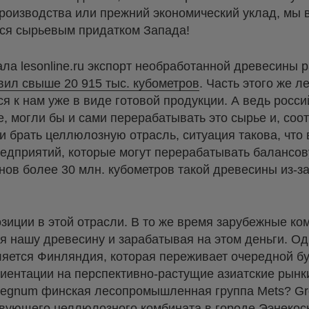
производства или прежний экономический уклад, мы 
ься сырьевым придатком Запада!
ла lesonline.ru экспорт необработанной древесины р
вил свыше 20 915 тыс. кубометров
. Часть этого же л
я к нам уже в виде готовой продукции. А ведь росси
е, могли бы и сами перерабатывать это сырье и, соо
и брать целлюлозную отрасль, ситуация такова, что 
редприятий, которые могут перерабатывать балансов
ов более 30 млн. кубометров такой древесины из-за
озиции в этой отрасли. В то же время зарубежные к
я нашу древесину и зарабатывая на этом деньги. О
ляется Финляндия, которая переживает очередной б
иентации на перспективно-растущие азиатские рынк
Regnum финская лесопромышленная группа Mets? Gr
твующего целлюлозного комбината в городе Ээнекос