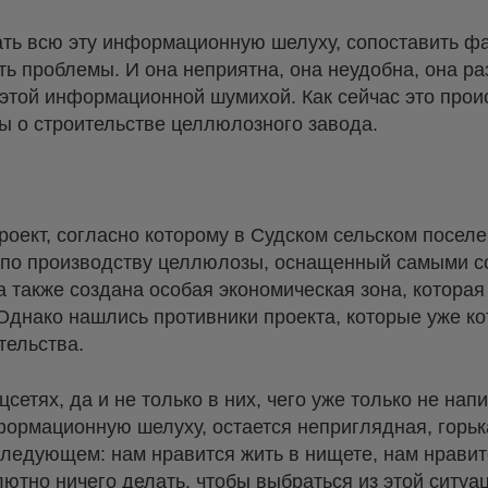
ать всю эту информационную шелуху, сопоставить фа
ь проблемы. И она неприятна, она неудобна, она раз
этой информационной шумихой. Как сейчас это прои
ры о строительстве целлюлозного завода.
оект, согласно которому в Судском сельском посел
д по производству целлюлозы, оснащенный самыми 
 также создана особая экономическая зона, которая
Однако нашлись противники проекта, которые уже ко
тельства.
цсетях, да и не только в них, чего уже только не нап
формационную шелуху, остается неприглядная, горьк
следующем: нам нравится жить в нищете, нам нравитс
ютно ничего делать, чтобы выбраться из этой ситуац