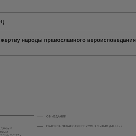
ец
в жертву народы православного вероисповедани
ОБ ИЗДАНИИ
ПРАВИЛА ОБРАБОТКИ ПЕРСОНАЛЬНЫХ ДАННЫХ
адзору в
совых
 ЭЛ № ФС 77 -