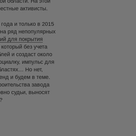
й области. На этой
естные активисты.
года и только в 2015
 на ряд непопулярных
ний для покрытия
 который без учета
лей и создаст около
оциалку, импульс для
бластях… Но нет,
енд и будем в теме.
роительства завода
вно судьи, выносят
?