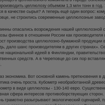
производить целлюлозу объемом 1,3 млн тонн в год
.
ся в качестве сырья? А теперь ещё один вопрос: ком
еповце, не строились современные целлюлозные зав
финны опасались возрождения нашей целлюлозной о
озы финнов в отношении России как производителя 
ост производства целлюлозно-бумажной продукции в
дь, дало шанс производителям в других странах». С
 не национальной идеей в Финляндии, правительство
ственных средств. А в Череповце до сих пор вставля
.
аз экономика. Вот основной камень преткновения в 
тика очень проста. Кубометр необработанной древе
убометр в виде целлюлозы - 130-140 евро. Существен
вная сфера интересов противоборствующих сторон. 
нь грамотно разыгрывают экологический сценарий, 