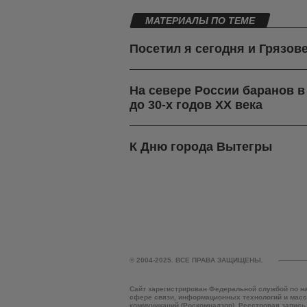
МАТЕРИАЛЫ ПО ТЕМЕ
Посетил я сегодня и Грязов
На севере России баранов 
до 30-х годов ХХ века
К Дню города Вытегры
© 2004-2025. ВСЕ ПРАВА ЗАЩИЩЕНЫ.
Сайт зарегистрирован Федеральной службой по н
сфере связи, информационных технологий и мас
коммуникаций (Роскомнадзор). Реестровая запись