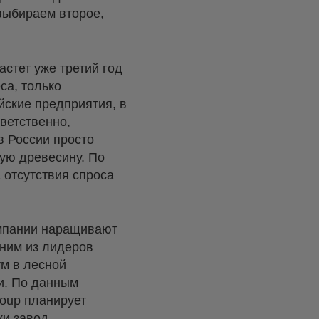
выбираем второе,
астет уже третий год
еса, только
йские предприятия, в
тветственно,
в России просто
ую древесину. По
 отсутствия спроса
омпании наращивают
дним из лидеров
ум в лесной
и. По данным
oup планирует
ки завод