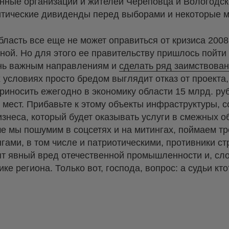
нные организации и жителей Череповца и Вологодско
литические дивиденды перед выборами и некоторые м
ласть все еще не может оправиться от кризиса 2008 
ной. Но для этого ее правительству пришлось пойти
ень важным направлениям и
сделать ряд заимствова
х условиях просто бредом выглядит отказ от проекта,
риносить ежегодно в экономику области 15 млрд. руб
мест. Прибавьте к этому объекты инфраструктуры, с
изнеса, который будет оказывать услуги в смежных о
ше мы пошумим в соцсетях и на митингах, поймаем тр
ами, в том числе и патриотическими, противники ст
т явный вред отечественной промышленности и, сло
е региона. Только вот, господа, вопрос: а судьи кто