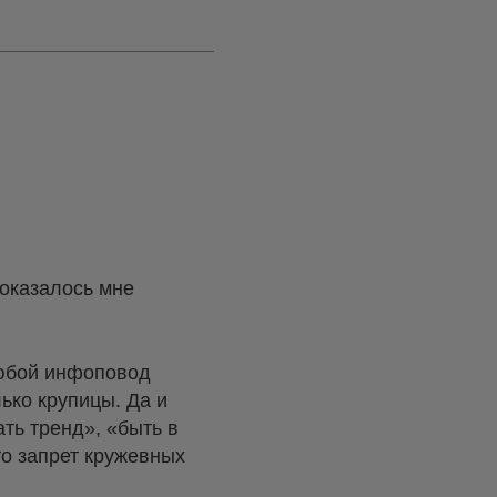
показалось мне
любой инфоповод
лько крупицы. Да и
ать тренд», «быть в
 то запрет кружевных