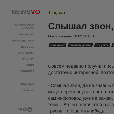
NEWS
VO
blogovo
Слышал звон, 
ВОЛОГОДСКИЕ
НОВОСТИ
ОБЩЕСТВО
Опубликовано
18.09.2015 18:33
ПРОИСШЕСТВИЯ
КОНФЛИКТ
ПРОИЗВОДСТВО
СОЦСЕТИ
BLOGOVO
ЭКОНОМИКА
КУЛЬТУРА
СПОРТ
Совсем недавно получил письм
ПОЛИТИКА
достаточно интересной, поэто
РЕДАКЦИЯ
«Слышал звон, да не знаешь 
РЕКЛАМА
могут перевернуть с ног на го
сам инфоповод уже не важен, в
теме». Вот и появляются раз з
трусов, то еще что-нибудь...