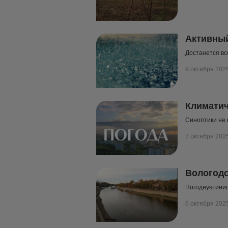
Активный
Достанется вс
9 октября 202
Климатич
Синоптики не 
7 октября 202
Вологодс
Погодную ини
6 октября 202