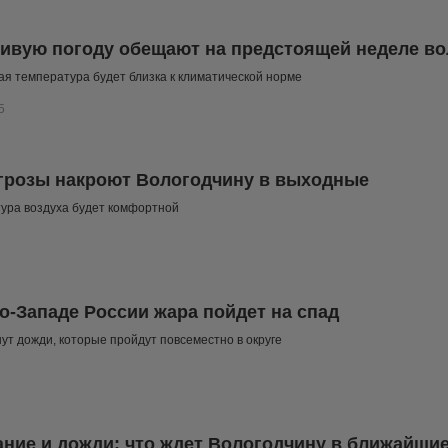
ивую погоду обещают на предстоящей неделе во
я температура будет близка к климатической норме
5
грозы накроют Вологодчину в выходные
ура воздуха будет комфортной
о-Западе России жара пойдет на спад
ут дожди, которые пройдут повсеместно в округе
ние и дожди: что ждет Вологодчину в ближайшие