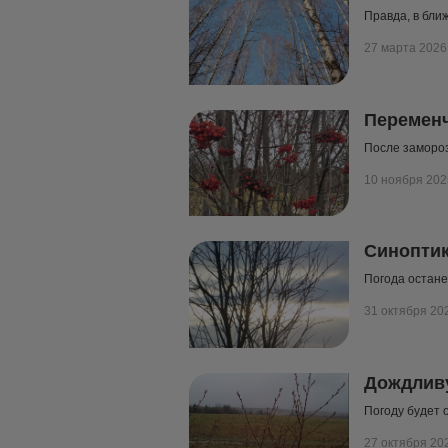
Правда, в бли
27 марта 2026
Переменч
После замороз
10 ноября 202
Синоптик
Погода остан
31 октября 20
Дождливу
Погоду будет 
27 октября 20