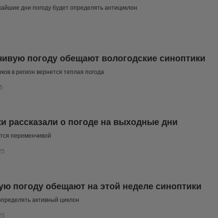
жайшие дни погоду будет определять антициклон
ивую погоду обещают вологодские синоптики
ков в регион вернется теплая погода
5
и рассказали о погоде на выходные дни
ется переменчивой
25
ю погоду обещают на этой неделе синоптики
определять активный циклон
25