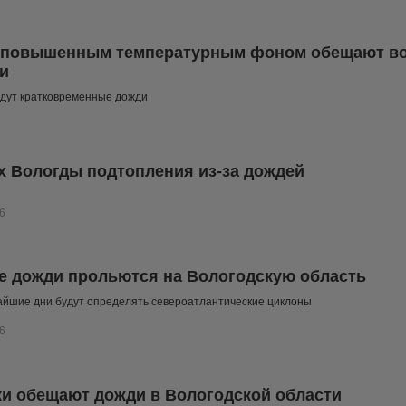
с повышенным температурным фоном обещают во
и
йдут кратковременные дожди
х Вологды подтопления из-за дождей
6
 дожди прольются на Вологодскую область
айшие дни будут определять североатлантические циклоны
6
и обещают дожди в Вологодской области