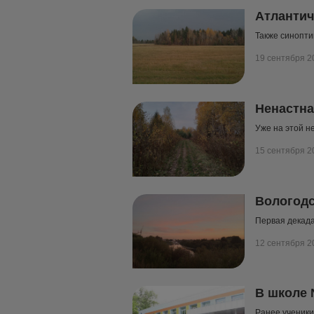
Атлантич
Также синопт
19 сентября 2
Ненастна
Уже на этой н
15 сентября 2
Вологодс
Первая декада
12 сентября 2
В школе 
Ранее ученики