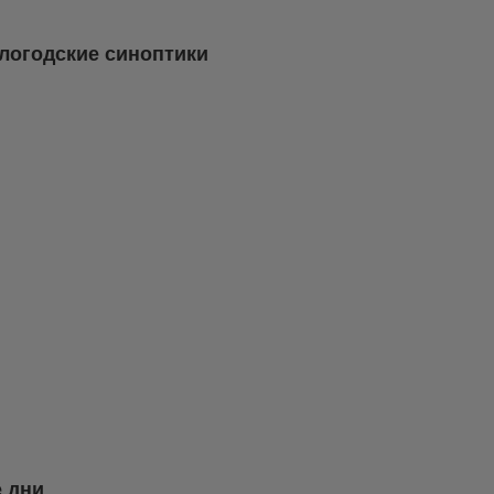
логодские синоптики
 дни