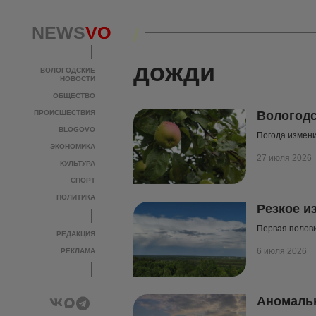
NEWS
NEWS
VO
VO
дожди
ВОЛОГОДСКИЕ
ВОЛОГОДСКИЕ
НОВОСТИ
НОВОСТИ
ОБЩЕСТВО
ОБЩЕСТВО
ПРОИСШЕСТВИЯ
ПРОИСШЕСТВИЯ
Вологодс
BLOGOVO
BLOGOVO
Погода измени
ЭКОНОМИКА
ЭКОНОМИКА
27 июля 2026
КУЛЬТУРА
КУЛЬТУРА
СПОРТ
СПОРТ
ПОЛИТИКА
ПОЛИТИКА
Резкое и
Первая полов
РЕДАКЦИЯ
РЕДАКЦИЯ
6 июля 2026
РЕКЛАМА
РЕКЛАМА
Аномальн