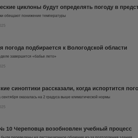
еские циклоны будут определять погоду в пред
ики обещают понижение температуры
025
я погода подбирается к Вологодской области
еделе завершится «бабье лето»
025
кие синоптики рассказали, когда испортится пог
 сентября оказалась на 2 градуса выше климатической нормы
025
№ 10 Череповца возобновлен учебный процесс
 были переведены на дистанционное обучение из-за подтопления здания