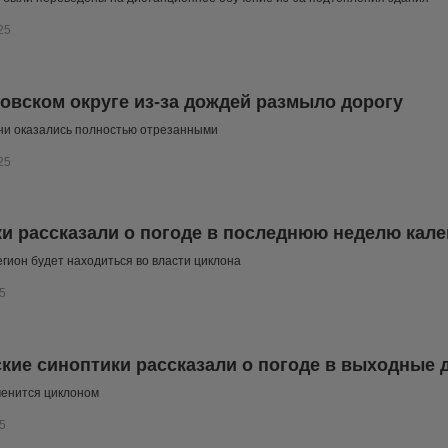
25
овском округе из-за дождей размыло дорогу
ни оказались полностью отрезанными
25
и рассказали о погоде в последнюю неделю кале
гион будет находиться во власти циклона
5
кие синоптики рассказали о погоде в выходные 
менится циклоном
5