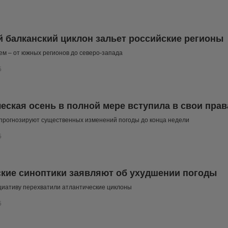
 балканский циклон зальет российские регионы
ем – от южных регионов до северо-запада
5
еская осень в полной мере вступила в свои прав
прогнозируют существенных изменений погоды до конца недели
5
кие синоптики заявляют об ухудшении погоды
циативу перехватили атлантические циклоны
5