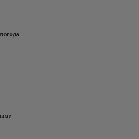
 погода
зами