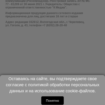
коммуникаций (Роскомнадзор). Реестровая запись ЭЛ № ФС
77 - 81209 от 30 июня 2021 г. Учредитель: Общество с
ограниченной ответственностью "К Медиа".
Информационная продукция данного сетевого издания
предназначена для лиц, достигших 16 лет и старше
Адрес редакции 162612, Вологодская обл., г. Череповец,
ул. Гоголя, д. 43, телефон +7 (8202) 28-20-40
Оставаясь на сайте, вы подтверждаете свое
согласие с
политикой обработки персональных
данных
и на использование
cookie-файлов
.
Понятно