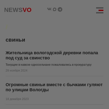
NEWS
NEWS
VO
VO
свиньи
Жительница вологодской деревни попала
под суд за свинство
Тонущие в навозе односельчане пожаловались в прокуратуру
28 ноября 2024
Огромные свиньи вместе с бычками гуляют
по улицам Вологды
18 декабря 2023