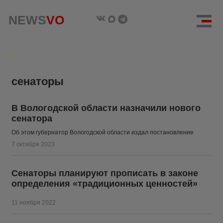
NEWS
NEWS
VO
VO
сенаторы
В Вологодской области назначили нового
сенатора
Об этом губернатор Вологодской области издал постановление
7 октября 2023
Сенаторы планируют прописать в законе
определения «традиционных ценностей»
11 ноября 2022