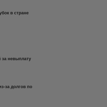
убок в стране
 за невыплату
з-за долгов по