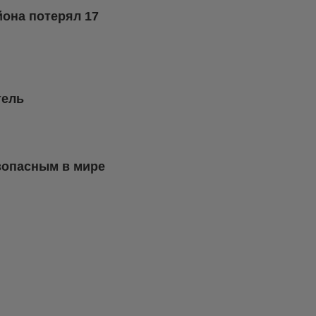
йона потерял 17
тель
зопасным в мире