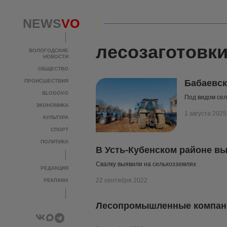
NEWS
NEWS
VO
VO
лесозаготовк
ВОЛОГОДСКИЕ
ВОЛОГОДСКИЕ
НОВОСТИ
НОВОСТИ
ОБЩЕСТВО
ОБЩЕСТВО
ПРОИСШЕСТВИЯ
ПРОИСШЕСТВИЯ
Бабаевск
BLOGOVO
BLOGOVO
Под видом сел
ЭКОНОМИКА
ЭКОНОМИКА
1 августа 2025
КУЛЬТУРА
КУЛЬТУРА
СПОРТ
СПОРТ
ПОЛИТИКА
ПОЛИТИКА
В Усть-Кубенском районе вы
Свалку выявили на сельхозземлях
РЕДАКЦИЯ
РЕДАКЦИЯ
22 сентября 2022
РЕКЛАМА
РЕКЛАМА
Лесопромышленные компании