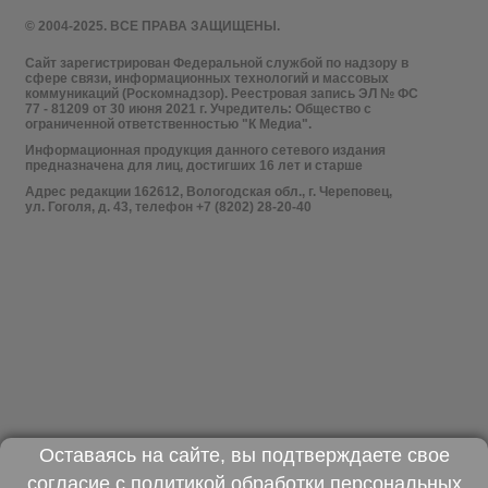
© 2004-2025. ВСЕ ПРАВА ЗАЩИЩЕНЫ.
Сайт зарегистрирован Федеральной службой по надзору в
сфере связи, информационных технологий и массовых
коммуникаций (Роскомнадзор). Реестровая запись ЭЛ № ФС
77 - 81209 от 30 июня 2021 г. Учредитель: Общество с
ограниченной ответственностью "К Медиа".
Информационная продукция данного сетевого издания
предназначена для лиц, достигших 16 лет и старше
Адрес редакции 162612, Вологодская обл., г. Череповец,
ул. Гоголя, д. 43, телефон +7 (8202) 28-20-40
Оставаясь на сайте, вы подтверждаете свое
согласие с
политикой обработки персональных