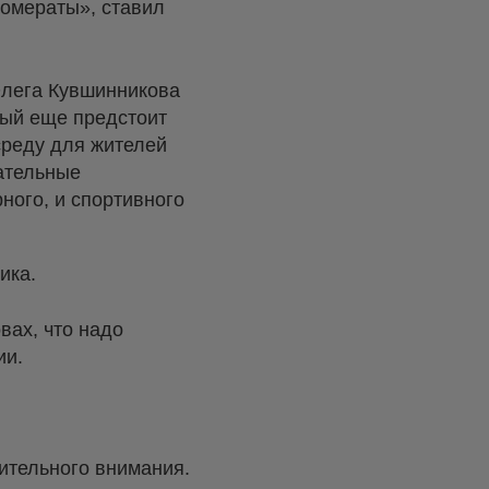
ломераты», ставил
 Олега Кувшинникова
рый еще предстоит
среду для жителей
дательные
рного, и спортивного
ика.
вах, что надо
ии.
ительного внимания.