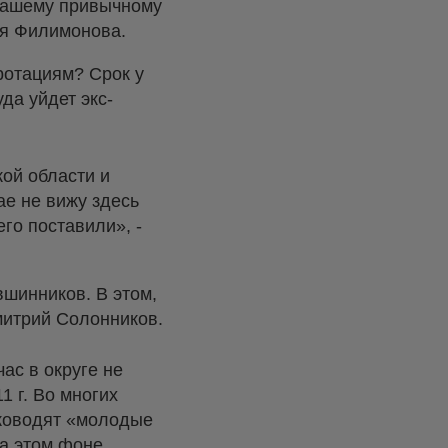
 нашему привычному
гия Филимонова.
 ротациям? Срок у
да уйдет экс-
кой области и
ае не вижу здесь
го поставили», -
вшинников. В этом,
митрий Солонников.
ас в округе не
1 г. Во многих
уководят «молодые
на этом фоне