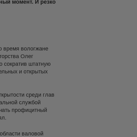
ный момент. И резко
то время вологжане
аторства Олег
ро сократив штатную
ельных и открытых
ткрытости среди глав
нальной службой
учать профицитный
ял.
 области валовой