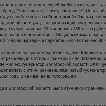
 вологжанам не только своей любовью к родине. А е
н бренд "Вологодское, значит, настоящее". Но и люб
оду на сайте госзаказа Вологодской области разме
годской области услуг по организации внутренних и
бщую сумму не менее 78 миллионов 489 тысяч рубле
асти попало в антирейтинг «Общероссийского народ
а 2 года на чартерные перелеты было потрачено 86
а уходило и на правительственные дачи. Впервые о
онт резиденции в Устье, к примеру, было
потрачено
бо
 где жил экс-губернатор Вологодской области Олег К
удет делать с этими резиденциями новый губернатор,
2024 году. В единый день голосования.
ода в Вологодской области
было отменено ограничени