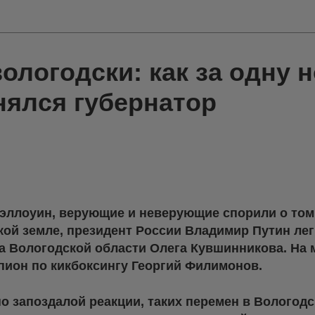
ологодски: как за одну н
нялся губернатор
Хэллоуин, верующие и неверующие спорили о том
кой земле, президент России Владимир Путин ле
ра Вологодской области Олега Кувшинникова. На
пион по кикбоксингу Георгий Филимонов.
по запоздалой реакции, таких перемен в Вологод