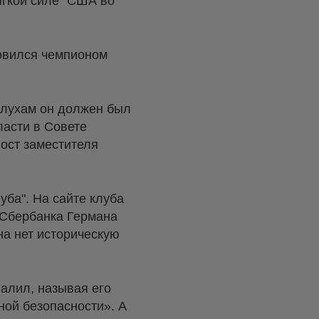
ягкой силе" США во
новился чемпионом
слухам он должен был
ласти в Совете
пост заместителя
ба". На сайте клуба
 Сбербанка Германа
на нет историческую
алил, называя его
ной безопасности». А