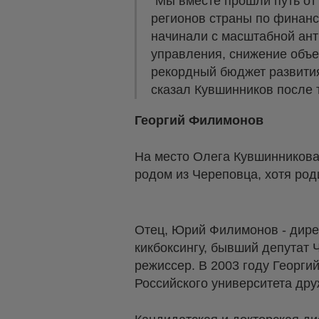
"Мы вместе прошли путь от
регионов страны по финанс
начинали с масштабной ант
управления, снижение объем
рекордный бюджет развития
сказал Кувшинников после т
Георгий Филимонов
На место Олега Кувшинникова
родом из Череповца, хотя род
Отец, Юрий Филимонов - дире
кикбоксингу, бывший депутат
режиссер. В 2003 году Георги
Российского университета др