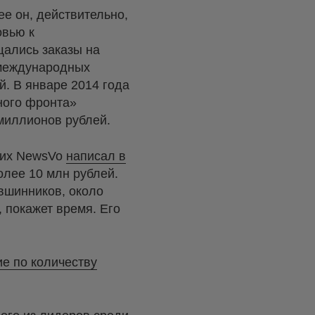
е он, действительно,
овью к
щались заказы на
 международных
й. В январе 2014 года
ного фронта»
 миллионов рублей.
 них NewsVo
написал в
лее 10 млн рублей.
увшинников, около
 покажет время. Его
е по количеству