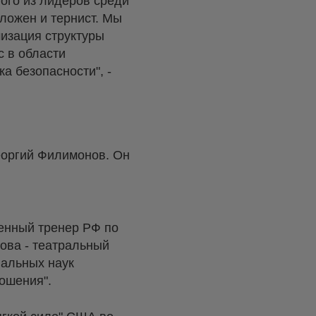
ого из лидеров среди
ложен и тернист. Мы
изация структуры
с в области
 безопасности", -
еоргий Филимонов. Он
женный тренер РФ по
ова - театральный
иальных наук
ошения".