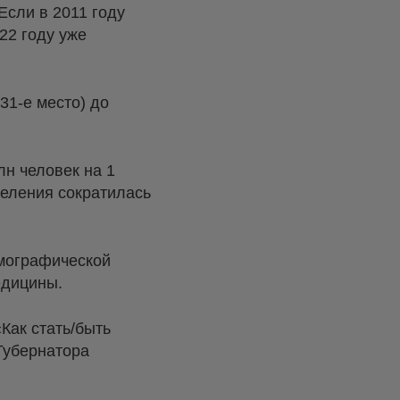
Если в 2011 году
22 году уже
31-е место) до
лн человек на 1
аселения сократилась
емографической
медицины.
Как стать/быть
Губернатора