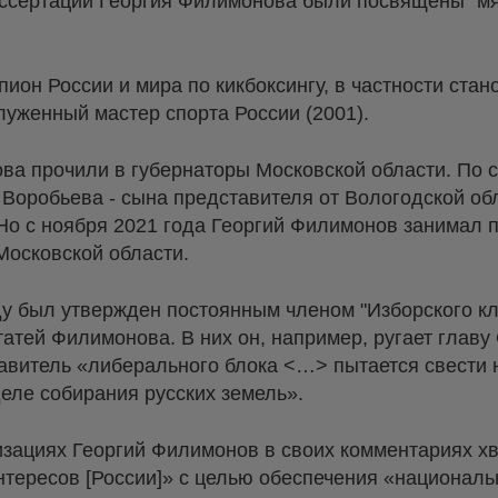
иссертации Георгия Филимонова были посвящены "м
ион России и мира по кикбоксингу, в частности ста
служенный мастер спорта России (2001).
ова прочили в губернаторы Московской области. По 
 Воробьева - сына представителя от Вологодской об
 Но с ноября 2021 года Георгий Филимонов занимал 
Московской области.
у был утвержден постоянным членом "Изборского клу
атей Филимонова. В них он, например, ругает главу
ставитель «либерального блока <…> пытается свести 
деле собирания русских земель».
изациях Георгий Филимонов в своих комментариях хв
тересов [России]» с целью обеспечения «националь