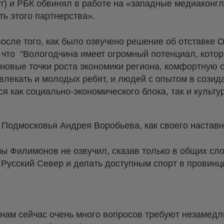
т) и РБК обвинял в работе на «западные медиаконг
ть этого партнерства».
после того, как было озвучено решение об отставке
 что "Вологодчина имеет огромный потенциал, кото
 новые точки роста экономики региона, комфортную 
овлекать и молодых ребят, и людей с опытом в сози
ся как социально-экономического блока, так и культу
Подмосковья Андрея Воробьева, как своего наставн
мы Филимонов не озвучил, сказав только в общих сло
 Русский Север и делать доступным спорт в провинц
инам сейчас очень много вопросов требуют незамедл