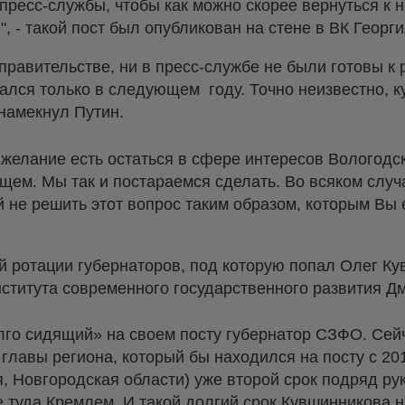
 пресс-службы, чтобы как можно скорее вернуться к
, - такой пост был опубликован на стене в ВК Геор
в правительстве, ни в пресс-службе не были готовы к
лся только в следующем году. Точно неизвестно, ку
 намекнул Путин.
 желание есть остаться в сфере интересов Вологодс
ущем. Мы так и постараемся сделать. Во всяком случ
 не решить этот вопрос таким образом, которым Вы е
й ротации губернаторов, под которую попал Олег Ку
нститута современного государственного развития Д
го сидящий» на своем посту губернатор СЗФО. Сейч
главы региона, который бы находился на посту с 201
я, Новгородская области) уже второй срок подряд р
 туда Кремлем. И такой долгий срок Кувшинникова 