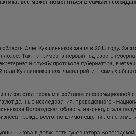
рактика, все может поменяться в самый неожидан
 области Олег Кувшинников занял в 2011 году. За э
 плохое. Так, например, в первый год своего губерн
кретариат и службу протокола губернатора, вчетве
12 года Кувшинников возглавил рейтинг самых общит
шинников стал первым в рейтинге информационной о
ствуют данные исследования, проведенного «Нацио
шинникове Вологодская область, наконец, стала пол
 бизнеса прежде всего, но климат еще никто не отмен
увшинникова в должности губернатора Вологодской