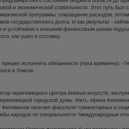
 предбанкротного состояния бюджета области до одн
овой и экономической стабильности. Этот путь был с
икризисной программы: сокращение расходов, оптим
ов государственного долга. И как результат - сейча
 и устойчивая к внешним финансовым шокам подушка
ого, как ушел в отставку.
 пришел исполнять обязанности (пока временно) - Г
ился в Томске.
ктор череповецкого Центра боевых искусств, заслу
 Череповецкой городской думы. Мать, Ирина Филимон
й Филимонов окончил факультет гуманитарных и соц
ужбы народов по специальности "международные отн