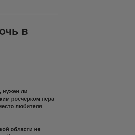
очь в
, нужен ли
гким росчерком пера
 место любителя
ской области не