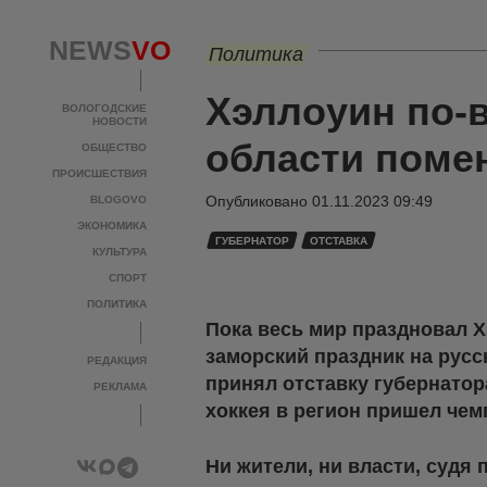
NEWS
VO
Политика
Хэллоуин по-в
ВОЛОГОДСКИЕ
НОВОСТИ
области поме
ОБЩЕСТВО
ПРОИСШЕСТВИЯ
Опубликовано
01.11.2023 09:49
BLOGOVO
ЭКОНОМИКА
ГУБЕРНАТОР
ОТСТАВКА
КУЛЬТУРА
СПОРТ
ПОЛИТИКА
Пока весь мир праздновал 
заморский праздник на русс
РЕДАКЦИЯ
принял отставку губернато
РЕКЛАМА
хоккея в регион пришел чем
Ни жители, ни власти, судя 