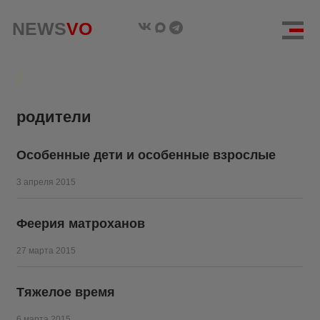
NEWS
NEWS
VO
VO
родители
Особенные дети и особенные взрослые
3 апреля 2015
Феерия матроханов
27 марта 2015
Тяжелое время
6 марта 2015