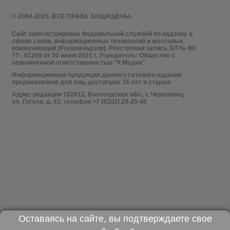
© 2004-2025. ВСЕ ПРАВА ЗАЩИЩЕНЫ.
Сайт зарегистрирован Федеральной службой по надзору в
сфере связи, информационных технологий и массовых
коммуникаций (Роскомнадзор). Реестровая запись ЭЛ № ФС
77 - 81209 от 30 июня 2021 г. Учредитель: Общество с
ограниченной ответственностью "К Медиа".
Информационная продукция данного сетевого издания
предназначена для лиц, достигших 16 лет и старше
Адрес редакции 162612, Вологодская обл., г. Череповец,
ул. Гоголя, д. 43, телефон +7 (8202) 28-20-40
Оставаясь на сайте, вы подтверждаете свое