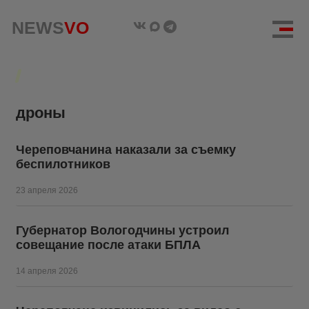
NEWS
NEWS
VO
VO
дроны
Череповчанина наказали за съемку
беспилотников
23 апреля 2026
Губернатор Вологодчины устроил
совещание после атаки БПЛА
14 апреля 2026