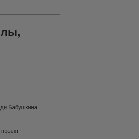
елы,
ади Бабушкина
 проект