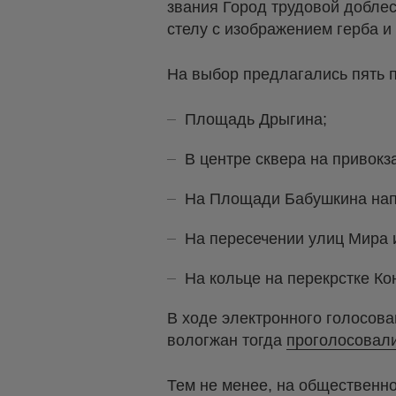
звания Город трудовой добле
стелу с изображением герба и 
На выбор предлагались пять 
Площадь Дрыгина;
В центре сквера на привок
На Площади Бабушкина нап
На пересечении улиц Мира 
На кольце на перекрстке Ко
В ходе электронного голосова
вологжан тогда
проголосовал
Тем не менее, на общественно