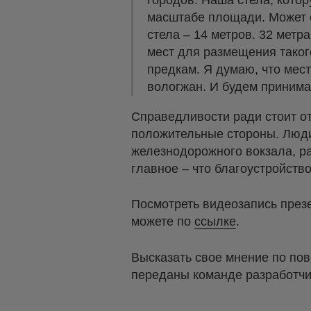
городов. Наша стела, котор
масштабе площади. Может 
стела – 14 метров. 32 метр
мест для размещения таког
предкам. Я думаю, что мес
вологжан. И будем приним
Справедливости ради стоит от
положительные стороны. Люди
железнодорожного вокзала, ра
главное – что благоустройств
Посмотреть видеозапись през
можете по
ссылке
.
Высказать свое мнение по по
переданы команде разработчи