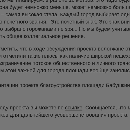
ую мы планируем, в районе 18 метров, это надо буд
она будет немножко меньше, может немножко больш
а – самая высокая стела. Каждый город выбирает од
о почетного звания. Это почетный знак. Это знак в
то выбрано горожанами не зря... Но мы будем учитыв
ать общее коллегиальное решение.
метить, что в ходе обсуждения проекта вологжане о
 отметили такие плюсы как наличие широкой пешех
зграничение потоков общественного и личного транс
ом этой важной для города площади вообще занялис
ентации проекта благоустройства площади Бабушкин
воду проекта вы можете по
ссылке
. Сообщается, что 
ков для дальнейшего усовершенствования проекта.