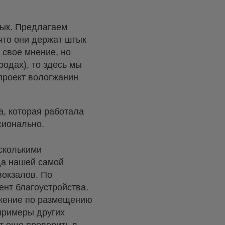
тык. Предлагаем
 что они держат штык
 свое мнение, но
родах), то здесь мы
проект вологжанин
а, которая работала
сионально.
сколькими
да нашей самой
вокзалов. По
нт благоустройства.
ожение по размещению
 примеры других