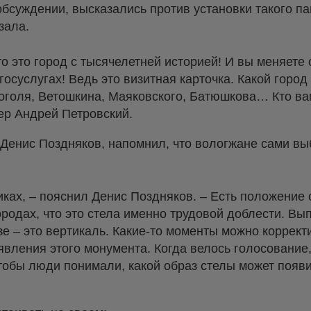
обсуждении, высказались против установки такого па
зала.
то это город с тысячелетней историей! И вы меняете
госуслугах! Ведь это визитная карточка. Какой горо
оголя, Ветошкина, Маяковского, Батюшкова… Кто вам
ер Андрей Петровский.
 Денис Поздняков, напомнил, что вологжане сами в
иках, – пояснил Денис Поздняков. – Есть положение
родах, что это стела именно трудовой доблести. Вы
е – это вертикаль. Какие-то моменты можно коррект
оявления этого монумента. Когда велось голосовани
тобы люди понимали, какой образ стелы может появи