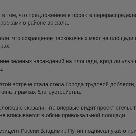
 в том, что предложенное в проекте перераспредел
пробками в районе вокзала.
или, что сокращение парковочных мест на площади 
орах.
ение зеленых насаждений на площади, вряд ли улуч
а.
той встрече стала стела Города трудовой доблести
ина в рамках благоустройства.
логжане сказали, что впервые видят проект стелы. 
 не вписывается в облик привокзальной площади.
резидент России Владимир Путин
подписал
указ о пр