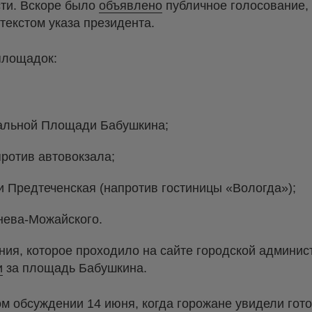
сти. Вскоре было
объявлено
публичное голосование, 
текстом указа президента.
площадок:
зальной Площади Бабушкина;
ротив автовокзала;
и Предтеченская (напротив гостиницы «Вологда»);
нева-Можайского.
ния, которое проходило на сайте городской админи
и
за площадь Бабушкина.
м обсуждении 14 июня, когда горожане увидели гото