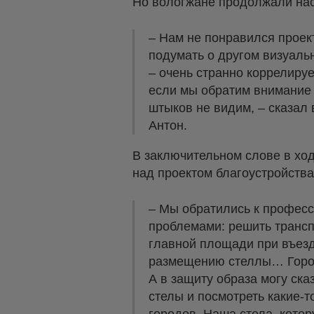
Но вологжане продолжали нас
– Нам не понравился проек
подумать о другом визуальн
– очень странно коррелируе
если мы обратим внимание н
штыков не видим, – сказал
Антон.
В заключительном слове в ход
над проектом благоустройств
– Мы обратились к професс
проблемами: решить трансп
главной площади при въезд
размещению стеллы… Горож
А в защиту образа могу ск
стелы и посмотреть какие-