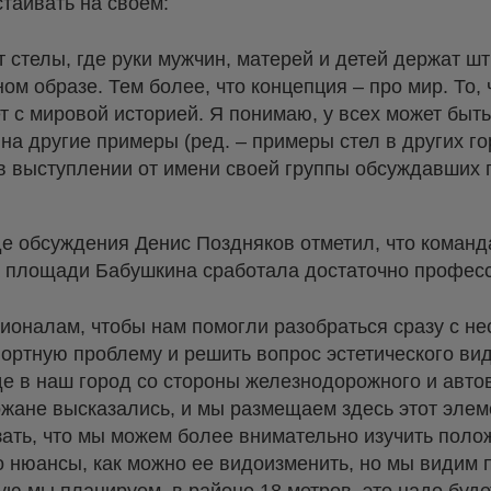
таивать на своем:
т стелы, где руки мужчин, матерей и детей держат ш
ом образе. Тем более, что концепция – про мир. То,
т с мировой историей. Я понимаю, у всех может быть
а другие примеры (ред. – примеры стел в других го
 в выступлении от имени своей группы обсуждавших 
е обсуждения Денис Поздняков отметил, что команд
а площади Бабушкина сработала достаточно профес
ионалам, чтобы нам помогли разобраться сразу с не
ортную проблему и решить вопрос эстетического ви
е в наш город со стороны железнодорожного и авто
ане высказались, и мы размещаем здесь этот элеме
азать, что мы можем более внимательно изучить пол
то нюансы, как можно ее видоизменить, но мы видим