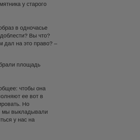
мятника у старого
 образ в одночасье
д доблести? Вы что?
 дал на это право? –
ыбрали площадь
 общее: чтобы она
полняют ее вот в
ировать. Но
е, мы выкладывали
ться у нас на