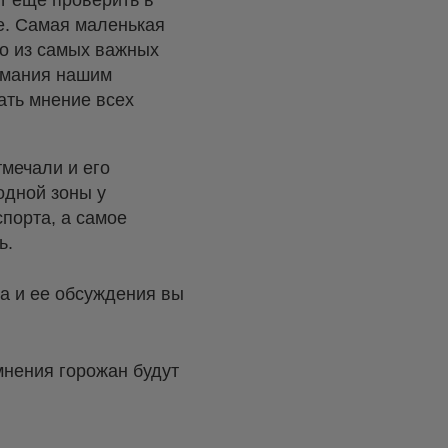
ет еще проверить в
е. Самая маленькая
но из самых важных
нимания нашим
ать мнение всех
тмечали и его
одной зоны у
порта, а самое
ь.
а и ее обсуждения вы
мнения горожан будут