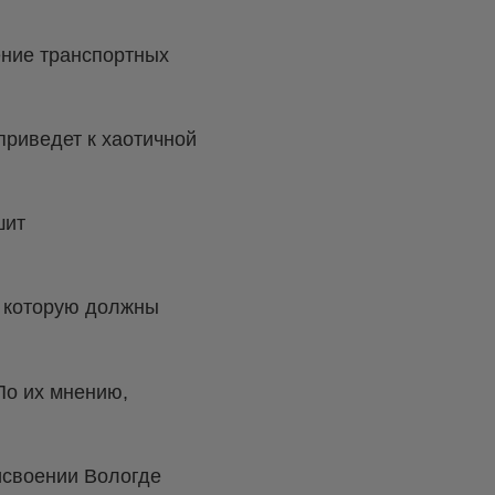
ение транспортных
приведет к хаотичной
шит
, которую должны
По их мнению,
исвоении Вологде