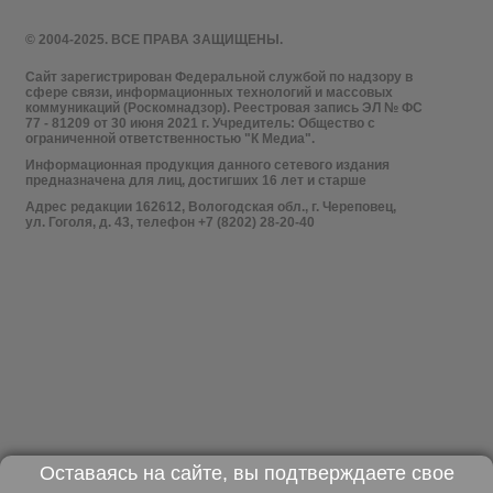
© 2004-2025. ВСЕ ПРАВА ЗАЩИЩЕНЫ.
Сайт зарегистрирован Федеральной службой по надзору в
сфере связи, информационных технологий и массовых
коммуникаций (Роскомнадзор). Реестровая запись ЭЛ № ФС
77 - 81209 от 30 июня 2021 г. Учредитель: Общество с
ограниченной ответственностью "К Медиа".
Информационная продукция данного сетевого издания
предназначена для лиц, достигших 16 лет и старше
Адрес редакции 162612, Вологодская обл., г. Череповец,
ул. Гоголя, д. 43, телефон +7 (8202) 28-20-40
Оставаясь на сайте, вы подтверждаете свое