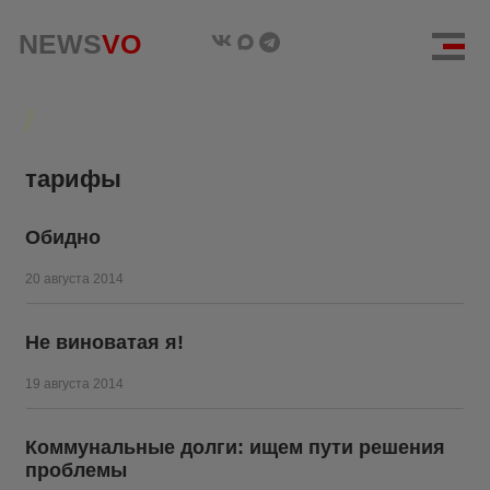
NEWS
NEWS
VO
VO
тарифы
Обидно
20 августа 2014
Не виноватая я!
19 августа 2014
Коммунальные долги: ищем пути решения
проблемы