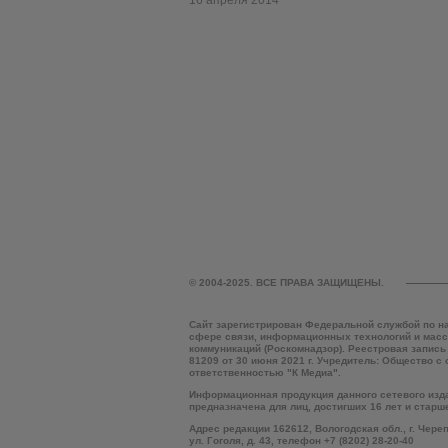
16 апреля 2014
© 2004-2025. ВСЕ ПРАВА ЗАЩИЩЕНЫ.
Сайт зарегистрирован Федеральной службой по н
сфере связи, информационных технологий и мас
коммуникаций (Роскомнадзор). Реестровая запись
81209 от 30 июня 2021 г. Учредитель: Общество с
ответственностью "К Медиа".
Информационная продукция данного сетевого изд
предназначена для лиц, достигших 16 лет и старш
Адрес редакции 162612, Вологодская обл., г. Чере
ул. Гоголя, д. 43, телефон +7 (8202) 28-20-40