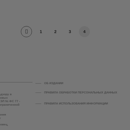
1
2
3
4
ОБ ИЗДАНИИ
ПРАВИЛА ОБРАБОТКИ ПЕРСОНАЛЬНЫХ ДАННЫХ
адзору в
совых
 ЭЛ № ФС 77 -
ПРАВИЛА ИСПОЛЬЗОВАНИЯ ИНФОРМАЦИИ
 ограниченной
ания
е
повец,