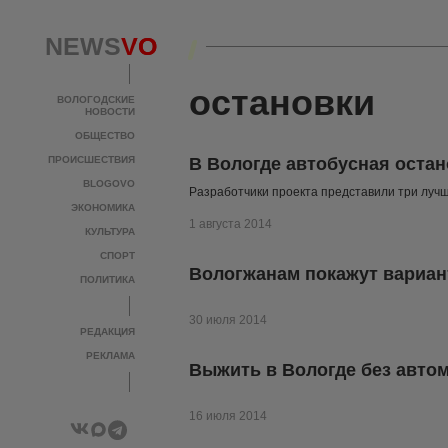
NEWS
NEWS
VO
VO
остановки
ВОЛОГОДСКИЕ
ВОЛОГОДСКИЕ
НОВОСТИ
НОВОСТИ
ОБЩЕСТВО
ОБЩЕСТВО
ПРОИСШЕСТВИЯ
ПРОИСШЕСТВИЯ
В Вологде автобусная остан
BLOGOVO
BLOGOVO
Разработчики проекта представили три лучш
ЭКОНОМИКА
ЭКОНОМИКА
1 августа 2014
КУЛЬТУРА
КУЛЬТУРА
СПОРТ
СПОРТ
Вологжанам покажут вариан
ПОЛИТИКА
ПОЛИТИКА
30 июля 2014
РЕДАКЦИЯ
РЕДАКЦИЯ
РЕКЛАМА
РЕКЛАМА
Выжить в Вологде без авто
16 июля 2014