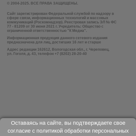
© 2004-2025. ВСЕ ПРАВА ЗАЩИЩЕНЫ.
Сайт зарегистрирован Федеральной службой по надзору в
сфере связи, информационных технологий и массовых
коммуникаций (Роскомнадзор). Реестровая запись ЭЛ № ФС
77 - 81209 от 30 июня 2021 г. Учредитель: Общество с
ограниченной ответственностью "К Медиа".
Информационная продукция данного сетевого издания
предназначена для лиц, достигших 16 лет и старше
Адрес редакции 162612, Вологодская обл., г. Череповец,
ул. Гоголя, д. 43, телефон +7 (8202) 28-20-40
Оставаясь на сайте, вы подтверждаете свое
согласие с
политикой обработки персональных