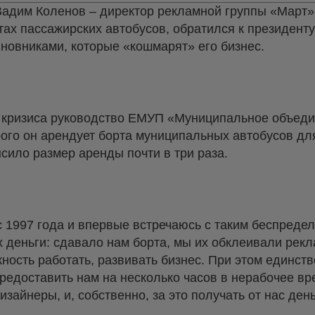
Вадим Коленов – директор рекламной группы «Март
ах пассажирских автобусов, обратился к президент
иновниками, которые «кошмарят» его бизнес.
р кризиса руководство ЕМУП «Муниципальное объед
рого он арендует борта муниципальных автобусов д
сило размер аренды почти в три раза.
с 1997 года и впервые встречаюсь с таким беспреде
 деньги: сдавало нам борта, мы их обклеивали рекл
ность работать, развивать бизнес. При этом единств
предоставить нам на несколько часов в нерабочее в
изайнеры, и, собственно, за это получать от нас ден