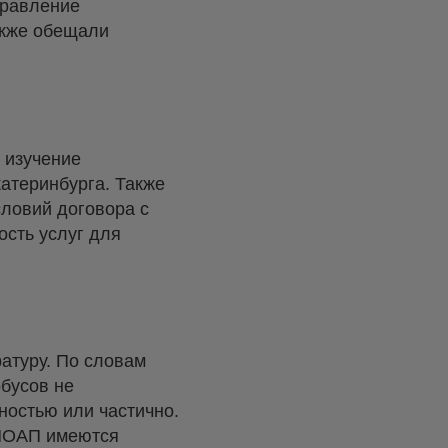
правление
акже обещали
 изучение
атеринбурга. Также
ловий договора с
сть услуг для
атуру. По словам
бусов не
ностью или частично.
 МОАП имеются