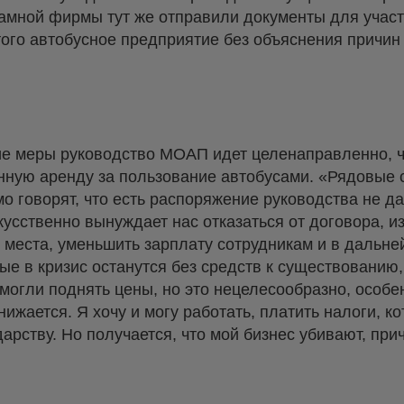
амной фирмы тут же отправили документы для участ
того автобусное предприятие без объяснения причин
кие меры руководство МОАП идет целенаправленно, 
ную аренду за пользование автобусами. «Рядовые 
о говорят, что есть распоряжение руководства не да
сственно вынуждает нас отказаться от договора, из
 места, уменьшить зарплату сотрудникам и в дальн
ые в кризис останутся без средств к существованию
могли поднять цены, но это нецелесообразно, особен
ижается. Я хочу и могу работать, платить налоги, к
арству. Но получается, что мой бизнес убивают, прич