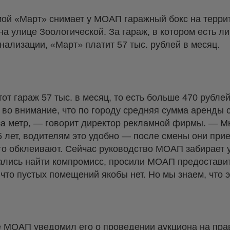
мой «Март» снимает у МОАП гаражный бокс на терри
а улице Зоологической. За гараж, в котором есть ли
анализации, «Март» платит 57 тыс. рублей в месяц.
от гараж 57 тыс. в месяц, то есть больше 470 рублей
 во внимание, что по городу средняя сумма аренды
 за метр, — говорит директор рекламной фирмы. —
5 лет, водителям это удобно — после смены они при
го обклеивают. Сейчас руководство МОАП забирает у 
тались найти компромисс, просили МОАП предостави
 что пустых помещений якобы нет. Но мы знаем, что 
е МОАП уведомил его о проведении аукциона на пра