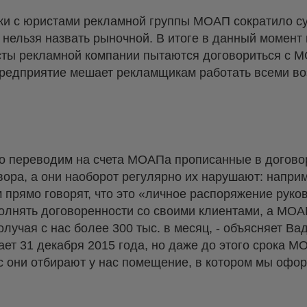
ски с юристами рекламной группы МОАП сократило с
у нельзя назвать рыночной. В итоге в данный момент 
ты рекламной компании пытаются договориться с М
предприятие мешает рекламщикам работать всеми 
о переводим на счета МОАПа прописанные в договоре
ора, а они наоборот регулярно их нарушают: напри
прямо говорят, что это «личное распоряжение руко
олнять договоренности со своими клиентами, а МОА
олучая с нас более 300 тыс. в месяц, - объясняет Ва
ет 31 декабря 2015 года, но даже до этого срока М
ас они отбирают у нас помещение, в котором мы офо