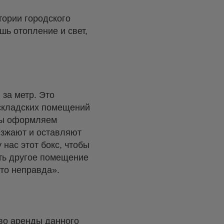
тории городского
шь отопление и свет,
 за метр. Это
 складских помещений
 Мы оформляем
езжают и оставляют
нас этот бокс, чтобы
ть другое помещение
это неправда».
во аренды данного