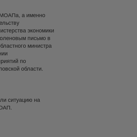
 МОАПа, а именно
ельству
нистерства экономики
Коленовым письмо в
областного министра
нии
приятий по
ловской области.
яли ситуацию на
МОАП.