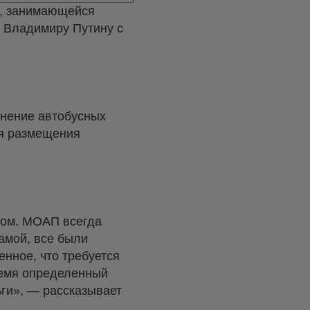
», занимающейся
у Владимиру Путину с
инение автобусных
ля размещения
лом. МОАП всегда
амой, все были
енное, что требуется
ремя определенный
ьги», — рассказывает