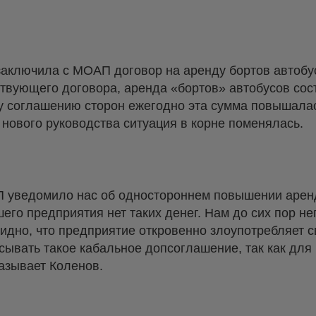
заключила с МОАП договор на аренду бортов автобус
твующего договора, аренда «бортов» автобусов сос
у соглашению сторон ежегодно эта сумма повышалас
нового руководства ситуация в корне поменялась.
уведомило нас об одностороннем повышении аренды 
шего предприятия нет таких денег. Нам до сих пор не
видно, что предприятие откровенно злоупотребляет 
сывать такое кабальное допсоглашение, так как для
азывает Коленов.