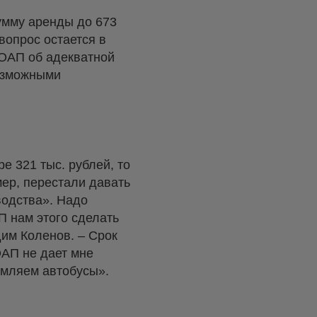
умму аренды до 673
вопрос остается в
ОАП об адекватной
возможными
 321 тыс. рублей, то
мер, перестали давать
водства». Надо
П нам этого сделать
дим Коленов. – Срок
ОАП не дает мне
рмляем автобусы».