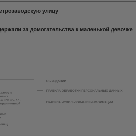
етрозаводскую улицу
ержали за домогательства к маленькой девочке
ОБ ИЗДАНИИ
ПРАВИЛА ОБРАБОТКИ ПЕРСОНАЛЬНЫХ ДАННЫХ
адзору в
совых
 ЭЛ № ФС 77 -
ПРАВИЛА ИСПОЛЬЗОВАНИЯ ИНФОРМАЦИИ
 ограниченной
ания
е
повец,