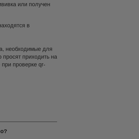
ививка или получен
находятся в
а, необходимые для
о просят приходить на
при проверке qr-
го?