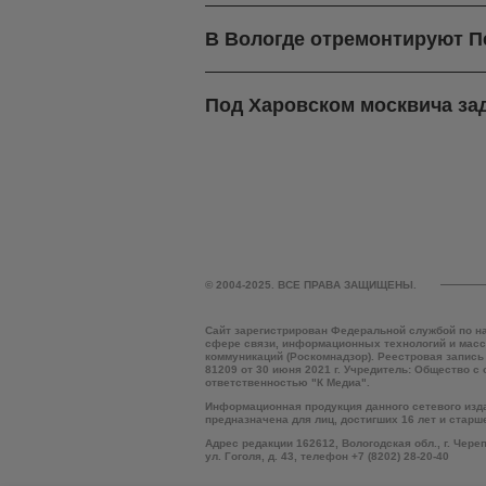
В Вологде отремонтируют П
Под Харовском москвича зад
© 2004-2025. ВСЕ ПРАВА ЗАЩИЩЕНЫ.
Сайт зарегистрирован Федеральной службой по н
сфере связи, информационных технологий и мас
коммуникаций (Роскомнадзор). Реестровая запись
81209 от 30 июня 2021 г. Учредитель: Общество с
ответственностью "К Медиа".
Информационная продукция данного сетевого изд
предназначена для лиц, достигших 16 лет и старш
Адрес редакции 162612, Вологодская обл., г. Чере
ул. Гоголя, д. 43, телефон +7 (8202) 28-20-40