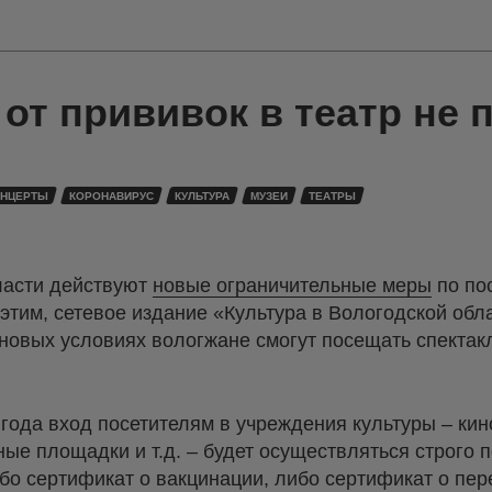
от прививок в театр не 
ОНЦЕРТЫ
КОРОНАВИРУС
КУЛЬТУРА
МУЗЕИ
ТЕАТРЫ
бласти действуют
новые ограничительные меры
по по
 этим, сетевое издание «Культура в Вологодской обл
 новых условиях вологжане смогут посещать спектак
 года вход посетителям в учреждения культуры – кин
ные площадки и т.д. – будет осуществляться строго п
бо сертификат о вакцинации, либо сертификат о пе