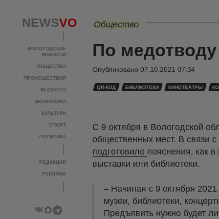
NEWS
VO
Общество
По медотводу 
ВОЛОГОДСКИЕ
НОВОСТИ
ОБЩЕСТВО
Опубликовано
07.10.2021 07:34
ПРОИСШЕСТВИЯ
QR-КОД
БИБЛИОТЕКИ
КИНОТЕАТРЫ
К
BLOGOVO
ЭКОНОМИКА
КУЛЬТУРА
СПОРТ
С 9 октября в Вологодской о
ПОЛИТИКА
общественных мест. В связи с
подготовило
пояснения, как в
выставки или библиотеки.
РЕДАКЦИЯ
РЕКЛАМА
– Начиная с 9 октября 2021
музеи, библиотеки, концерт
Предъявить нужно будет ли