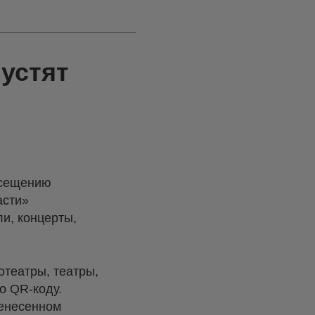
пустят
сещению
асти»
ли, концерты,
отеатры, театры,
о QR-коду.
ренесенном