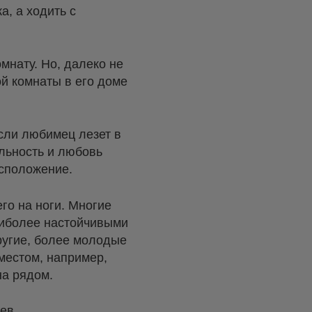
а, а ходить с
мнату. Но, далеко не
ой комнаты в его доме
Если любимец лезет в
ельность и любовь
асположение.
го на ноги. Многие
наиболее настойчивыми
ругие, более молодые
местом, например,
на рядом.
цев