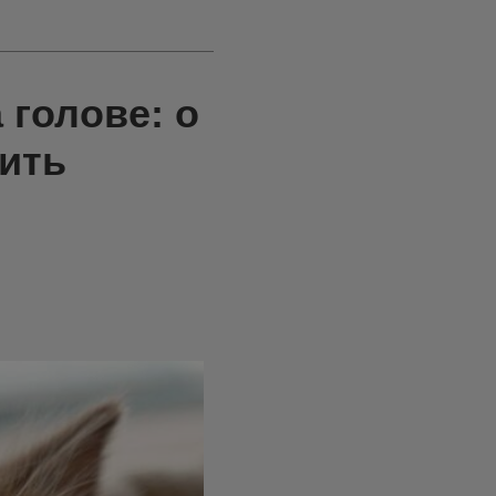
 голове: о
вить