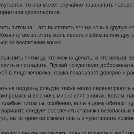
пугается, то она может случайно поцарапать человек
 приятное удовольствие.
ть питомца – это выставить его на ночь в другую ко
 Хозяину может стать жаль своего любимца или друг
ться за воспитание кошки.
бъяснить питомцу, что можно делать, а что нельзя. 
ановить и погладить. Пускай почувствует доброжелат
кой в лицо человека, кошка показывает доверие и р
ать на подушку, следует также мягко перенаправить е
омпромисс и всю ночь мирно спят в ногах. Кстати, 
 слабые питомцы, особенно, если в доме обитают д
 варианте следует обеспечить старичка безопасным 
ул, на котором он сможет спать и чувствовать хозяи
: зоологи раскрыли секреты зрения пушистых любим