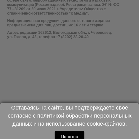
сфере связи, информационных технологий и массовых
коммуникаций (Роскомнадзор). Реестровая запись ЭЛ № ФС
77 - 81209 от 30 июня 2021 г. Учредитель: Общество с
ограниченной ответственностью "К Медиа".
Информационная продукция данного сетевого издания
предназначена для лиц, достигших 16 лет и старше
Адрес редакции 162612, Вологодская обл., г. Череповец,
ул. Гоголя, д. 43, телефон +7 (8202) 28-20-40
Оставаясь на сайте, вы подтверждаете свое
согласие с
политикой обработки персональных
данных
и на использование
cookie-файлов
.
Понятно