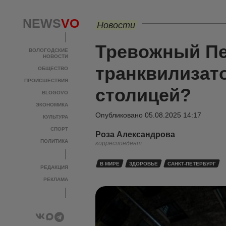
NEWS
VO
Новости
Тревожный Пе
ВОЛОГОДСКИЕ
НОВОСТИ
транквилизат
ОБЩЕСТВО
ПРОИСШЕСТВИЯ
столицей?
BLOGOVO
ЭКОНОМИКА
Опубликовано
05.08.2025 14:17
КУЛЬТУРА
СПОРТ
Роза Александрова
ПОЛИТИКА
корреспондент
В МИРЕ
ЗДОРОВЬЕ
САНКТ-ПЕТЕРБУРГ
РЕДАКЦИЯ
РЕКЛАМА