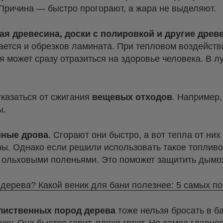
Причина — быстро прогорают, а жара не выделяют.
ая древесина, доски с полировкой и другие древ
сается и обрезков ламината. При тепловом воздейст
я может сразу отразиться на здоровье человека. В 
тказаться от сжигания
вещевых отходов
. Например,
ы.
йные дрова
. Сгорают они быстро, а вот тепла от ни
кры. Однако если решили использовать такое топливо
 ольховыми поленьями. Это поможет защитить дымох
 дерева? Какой веник для бани полезнее: 5 самых п
 лиственных пород дерева
тоже нельзя бросать в ба
уху. Она быстро горит, плохо греет. Но самое главн