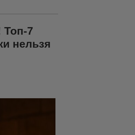
 Топ-7
ки нельзя