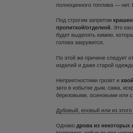
полноценного топлива — нет. 
Под строгим запретом
крашен
пропиткой/отделкой
. Это ка
будет выделять химию, котора
голова закружится.
По этой же причине следует о
изделий и даже старой одежд
Неприятностями грозят и
хво
зато в избытке дым, сажа, ис
березовыми, осиновыми или с
Дубовый, еловый или из этого
Однако
дрова из некоторых
Например, забудьте про черем