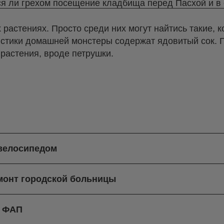
ся ли грехом посещение кладбища перед Пасхой и в
х растениях. Просто среди них могут найтись такие,
истики домашней монстеры содержат ядовитый сок. 
растения, вроде петрушки.
 велосипедом
монт городской больницы
й ФАП