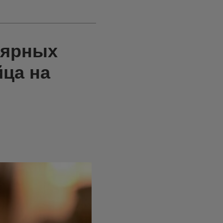
лярных
йца на