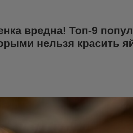
енка вредна! Топ-9 попу
орыми нельзя красить я