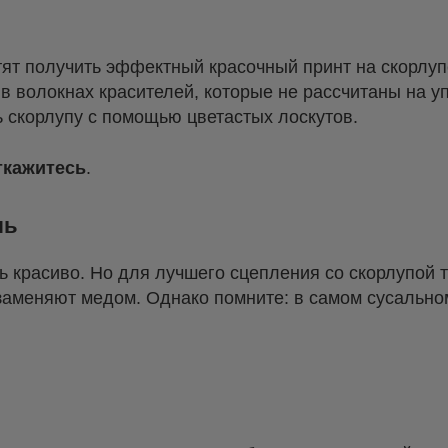
отят получить эффектный красочный принт на скорлу
 в волокнах красителей, которые не рассчитаны на у
 скорлупу с помощью цветастых лоскутов.
ткажитесь
.
ль
ь красиво. Но для лучшего сцепления со скорлупой т
о заменяют медом. Однако помните: в самом сусально