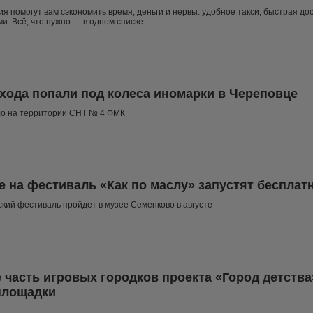
я помогут вам сэкономить время, деньги и нервы: удобное такси, быстрая дос
ми. Всё, что нужно — в одном списке
хода попали под колеса иномарки в Череповце
о на территории СНТ № 4 ФМК
е на фестиваль «Как по маслу» запустят беспла
кий фестиваль пройдет в музее Семенково в августе
е часть игровых городков проекта «Город детств
площадки