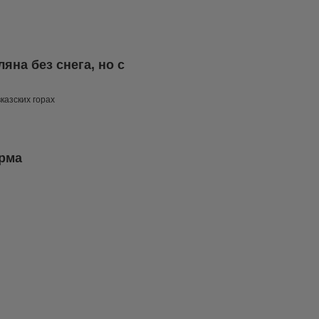
яна без снега, но с
казских горах
орма