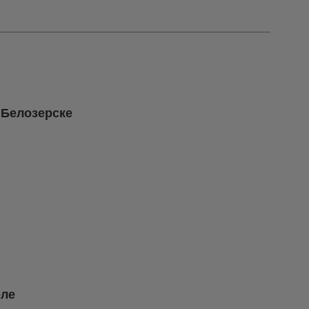
 Белозерске
еле