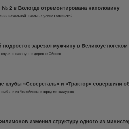
 № 2 в Вологде отремонтирована наполовину
дании начальной школы на улице Галкинской
й подросток зарезал мужчину в Великоустюгском 
случило накануне в деревне Обново
е клубы «Северсталь» и «Трактор» совершили о
 прибыли из Челябинска в город металлургов
Филимонов изменил структуру одного из министе