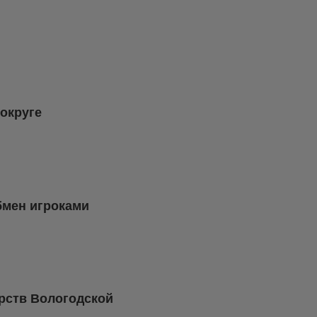
округе
бмен игроками
рств Вологодской