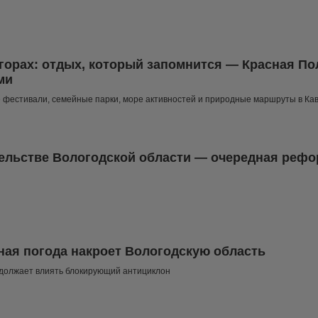
 горах: отдых, который запомнится — Красная Пол
ми
фестивали, семейные парки, море активностей и природные маршруты в Кав
ельстве Вологодской области — очередная реф
ая погода накроет Вологодскую область
одолжает влиять блокирующий антициклон