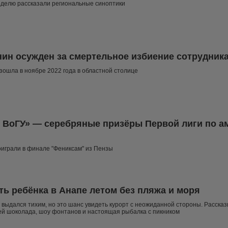
еделю рассказали региональные синоптики
ин осужден за смертельное избиение сотрудник
зошла в ноябре 2022 года в областной столице
 ВоГУ» — серебряные призёры Первой лиги по а
играли в финале "Фениксам" из Пензы
ть ребёнка в Анапе летом без пляжа и моря
 выдался тихим, но это шанс увидеть курорт с неожиданной стороны. Рассказы
ей шоколада, шоу фонтанов и настоящая рыбалка с пикником