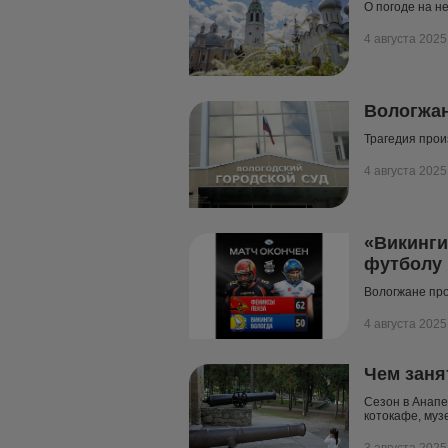
О погоде на н
4 августа 2025
Вологжан
Трагедия прои
4 августа 2025
«Викинги
футболу
Вологжане про
4 августа 2025
Чем заня
Сезон в Анапе
котокафе, муз