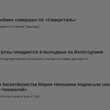
обмен совершил ХК «Северсталь»
равятся в омский "Авангард"
грозы ожидаются в выходные на Вологодчине
м Гидрометцентре рассказали о погоде на первые дни августа
я баскетболистка Мария Никешина подписала сво
-Чевакатой»
етбол она начала еще в 5 лет