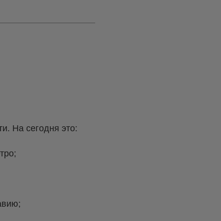
и. На сегодня это:
тро;
авию;