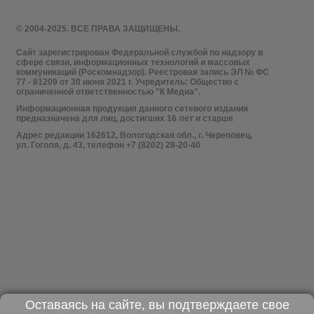
© 2004-2025. ВСЕ ПРАВА ЗАЩИЩЕНЫ.
Сайт зарегистрирован Федеральной службой по надзору в
сфере связи, информационных технологий и массовых
коммуникаций (Роскомнадзор). Реестровая запись ЭЛ № ФС
77 - 81209 от 30 июня 2021 г. Учредитель: Общество с
ограниченной ответственностью "К Медиа".
Информационная продукция данного сетевого издания
предназначена для лиц, достигших 16 лет и старше
Адрес редакции 162612, Вологодская обл., г. Череповец,
ул. Гоголя, д. 43, телефон +7 (8202) 28-20-40
Оставаясь на сайте, вы подтверждаете свое