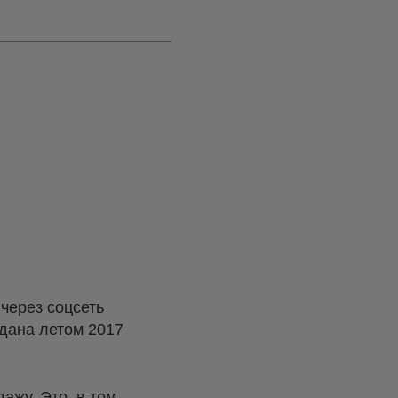
е
через соцсеть
дана летом 2017
ажу. Это, в том