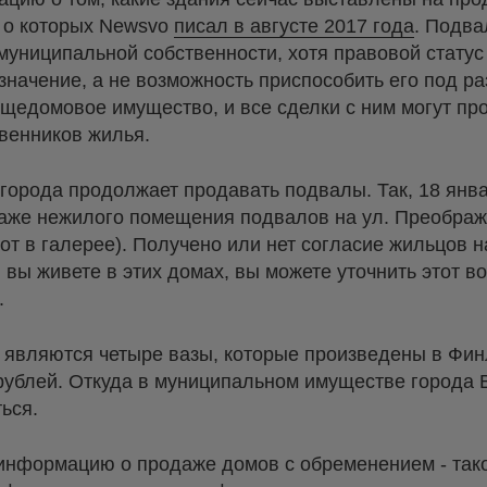
 о которых Newsvo
писал в августе 2017 года
. Подв
муниципальной собственности, хотя правовой статус
начение, а не возможность приспособить его под р
бщедомовое имущество, и все сделки с ним могут пр
венников жилья.
города продолжает продавать подвалы. Так, 18 янва
аже нежилого помещения подвалов на ул. Преображе
от в галерее). Получено или нет согласие жильцов н
 вы живете в этих домах, вы можете уточнить этот во
.
являются четыре вазы, которые произведены в Фин
рублей. Откуда в муниципальном имуществе города 
ься.
информацию о продаже домов с обременением - та