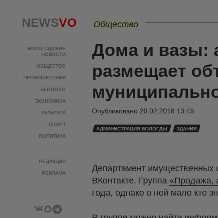
NEWS
VO
Общество
Дома и вазы:
ВОЛОГОДСКИЕ
НОВОСТИ
размещает об
ОБЩЕСТВО
ПРОИСШЕСТВИЯ
муниципально
BLOGOVO
ЭКОНОМИКА
Опубликовано
20.02.2018 13:46
КУЛЬТУРА
СПОРТ
АДМИНИСТРАЦИЯ ВОЛОГДЫ
ЗДАНИЯ
ПОЛИТИКА
РЕДАКЦИЯ
Департамент имущественных о
РЕКЛАМА
ВКонтакте. Группа
«Продажа, 
года, однако о ней мало кто з
В группе можно найти информа