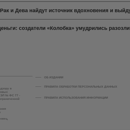
: Рак и Дева найдут источник вдохновения и выйд
деньги: создатели «Колобка» умудрились разозли
ОБ ИЗДАНИИ
ПРАВИЛА ОБРАБОТКИ ПЕРСОНАЛЬНЫХ ДАННЫХ
адзору в
совых
 ЭЛ № ФС 77 -
ПРАВИЛА ИСПОЛЬЗОВАНИЯ ИНФОРМАЦИИ
 ограниченной
ания
е
повец,