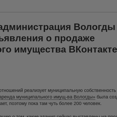
 администрация Вологды
ъявления о продаже
го имущества ВКонтакт
тношений реализует муниципальную собственность 
аренда муниципального имущ-ва Вологды»
была соз
нает, поэтому пока там чуть более 200 человек.
цию о том, какие здания сейчас выставлены на прод