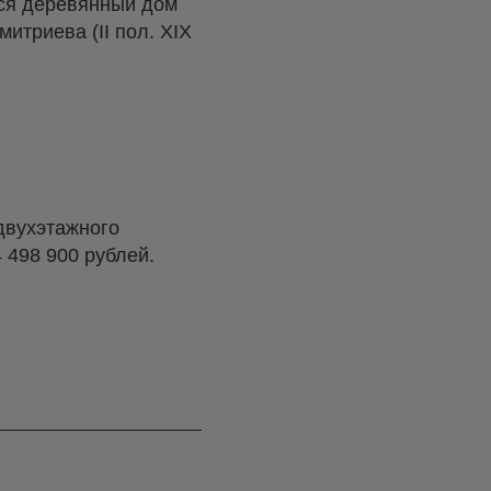
тся деревянный дом
итриева (II пол. XIX
 двухэтажного
 498 900 рублей.