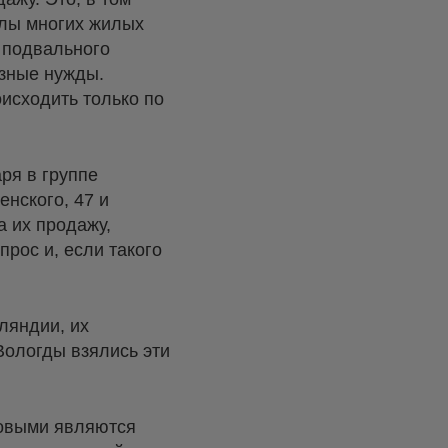
алы многих жилых
 подвального
азные нужды.
оисходить только по
ря в группе
нского, 47 и
а их продажу,
прос и, если такого
ляндии, их
Вологды взялись эти
ковыми являются