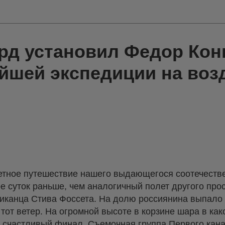
рд установил Федор Кон
йшей экспедиции на во
ветное путешествие нашего выдающегося соотечеств
е суток раньше, чем аналогичный полет другого про
иканца Стива Фоссета. На долю россиянина выпало
 тот ветер. На огромной высоте в корзине шара в как
т счастливый финал. Съемочная группа Первого кан