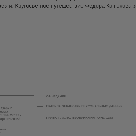
увезти. Кругосветное путешествие Федора Конюхова з
ОБ ИЗДАНИИ
ПРАВИЛА ОБРАБОТКИ ПЕРСОНАЛЬНЫХ ДАННЫХ
адзору в
совых
 ЭЛ № ФС 77 -
ПРАВИЛА ИСПОЛЬЗОВАНИЯ ИНФОРМАЦИИ
 ограниченной
ания
е