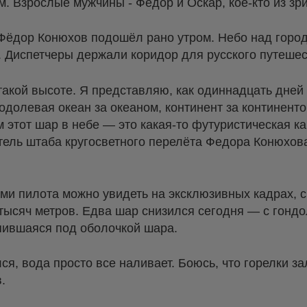
. Взрослые мужчины - Федор и Оскар, кое-кто из зри
 Фёдор Конюхов подошёл рано утром. Небо над горо
. Диспетчеры держали коридор для русского путешес
такой высоте. Я представляю, как одиннадцать дней
еодолевая океан за океаном, континент за континенто
 этот шар в небе — это какая-то футуристическая кар
итель штаба кругосветного перелёта Федора Конюхо
ами пилота можно увидеть на эксклюзивных кадрах,
тысяч метров. Едва шар снизился сегодня — с гонд
пившаяся под оболочкой шара.
лся, вода просто все наливает. Боюсь, что горелки за
.