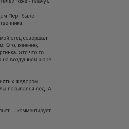
телей тоже - плачут.
дом Перт было
твенника.
 мой отец совершал
м. Это, конечно,
тинка. Это что-то
ва на воздушном шаре
 снятых Федором
олы посыпался лед. А
льет", - комментирует