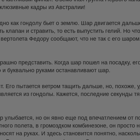
клюзивные кадры из Австралии!
дно как гондолу бьет о землю. Шар двигается дальше
клапан и стравить, то есть выпустить гелий. Но что
 вертолета Федору сообщают, что не так с его шаро
страшно представить. Когда шар пошел на посадку, е
 и буквально руками останавливают шар.
т. Его пытается ветром тащить дальше, но, похоже, 
является из гондолы. Кажется, последние секунды т
р улыбается, но он явно еще под впечатлением от 
тного полета, в громоздком комбинезоне, он просто н
сят на руках. И здесь становится понятно, насколь