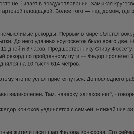
росто не бывает в воздухоплавании. Замыкая кругосв
тартовой площадкой. Более того — над домом, где 
немыслимые рекорды. Первым в мире облетел вокру
тки. До него удачных кругосветок было всего две. 
 11 дней и 8 часов. Предшественнику Стиву Фоссету
ый рекорд по пройденному пути — Федор пролетел 3
днялся на 10 тысяч 614 метров.
отому что не успел пристегнуться. До последнего раб
вы великолепен. Там, наверху, запахов нет", - говор
 Федор Конюхов уединяется с семьей. Ближайшие 48 
стные жители гасят шар Федора Конюхова. Его сейча