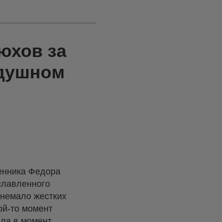
юхов за
здушном
енника Федора
славленного
 немало жестких
ой-то момент
ала в момент