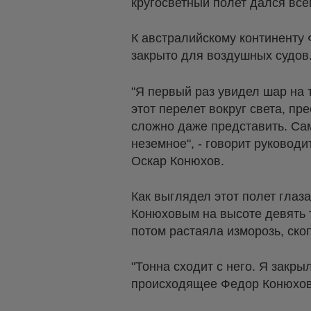
кругосветный полет дался всем
К австралийскому континенту
закрыто для воздушных судов
"Я первый раз увидел шар на 
этот перелет вокруг света, пр
сложно даже представить. Сам
неземное", - говорит руковод
Оскар Конюхов.
Как выглядел этот полет глаз
Конюховым на высоте девять 
потом растаяла изморозь, ско
"Тонна сходит с него. Я закры
происходящее Федор Конюхов