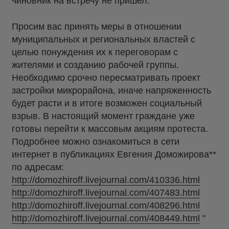
чиновник на встречу не пришел.
Просим вас принять меры в отношении
муниципальных и региональных властей с
целью понуждения их к переговорам с
жителями и созданию рабочей группы.
Необходимо срочно пересматривать проект
застройки микрорайона, иначе напряженность
будет расти и в итоге возможен социальный
взрыв. В настоящий момент граждане уже
готовы перейти к массовым акциям протеста.
Подробнее можно ознакомиться в сети
интернет в публикациях Евгения Доможирова**
по адресам:
http://domozhiroff.livejournal.com/4103
36.html
http://domozhiroff.livejournal.com/40748
3.html
http://domozhiroff.livejournal.com/4082
96.html
http://domozhiroff.livejournal.com/4084
49.html
"