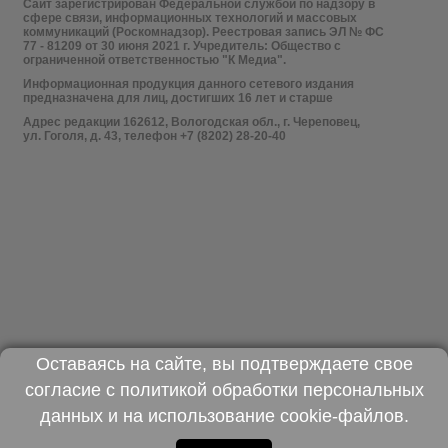
Сайт зарегистрирован Федеральной службой по надзору в
сфере связи, информационных технологий и массовых
коммуникаций (Роскомнадзор). Реестровая запись ЭЛ № ФС
77 - 81209 от 30 июня 2021 г. Учредитель: Общество с
ограниченной ответственностью "К Медиа".
Информационная продукция данного сетевого издания
предназначена для лиц, достигших 16 лет и старше
Адрес редакции 162612, Вологодская обл., г. Череповец,
ул. Гоголя, д. 43, телефон +7 (8202) 28-20-40
Оставаясь на сайте, вы подтверждаете свое
согласие с
политикой обработки персональных
данных
и на использование
cookie-файлов
.